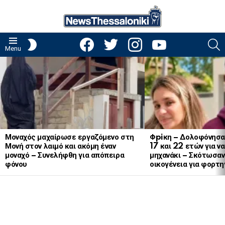
facebook
twitter
instagram
youtube
S
SWITCH
Menu
SKIN
LATEST
STORIES
Μοναχός μαχαίρωσε εργαζόμενο στη
Φpiκη – Δολοφόνησα
Μονή στον λαιμό και ακόμη έναν
17 και 22 ετών για ν
μοναχό – Συνελήφθη για απόπειρα
μηχανάκι – Σκότωσαν 
φόνου
οικογένεια για φορτη