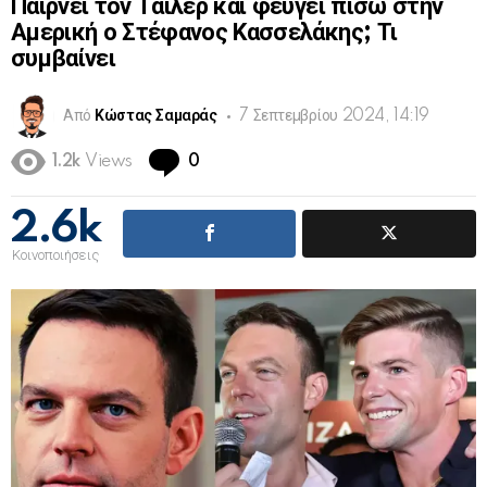
Παίρνει τον Τάιλερ και φεύγει πίσω στην
Αμερική ο Στέφανος Κασσελάκης; Τι
συμβαίνει
Από
Κώστας Σαμαράς
7 Σεπτεμβρίου 2024, 14:19
Comments
1.2k
Views
0
2.6k
Κοινοποιήσεις