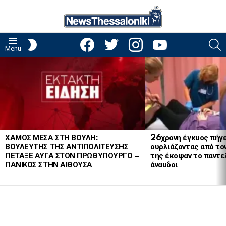
facebook
twitter
instagram
youtube
S
SWITCH
Menu
SKIN
LATEST
STORIES
ΧΑΜΟΣ ΜΕΣΑ ΣΤΗ ΒΟΥΛΗ:
26χρονη έγκυος πήγε
ΒΟΥΛΕΥΤΗΣ ΤΗΣ ΑΝΤΙΠΟΛΙΤΕΥΣΗΣ
ουρλιάζοντας από το
ΠΕΤΑΞΕ ΑΥΓΑ ΣΤΟΝ ΠΡΩΘΥΠΟΥΡΓΟ –
της έκοψαν το παντελ
ΠΑΝΙΚΟΣ ΣΤΗΝ ΑΙΘΟΥΣΑ
άναυδοι