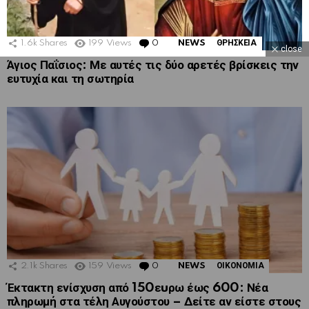
1.6k
Shares
199
Views
0
Comments
NEWS
ΘΡΗΣΚΕΙΑ
close
Άγιος Παΐσιος: Με αυτές τις δύο αρετές βρίσκεις την
ευτυχία και τη σωτηρία
2.1k
Shares
159
Views
0
Comments
NEWS
ΟΙΚΟΝΟΜΙΑ
Έκτακτη ενίσχυση από 150εuρω έως 600: Νέα
πληρωμή στα τέλη Αυγούστου – Δείτε αν είστε στους