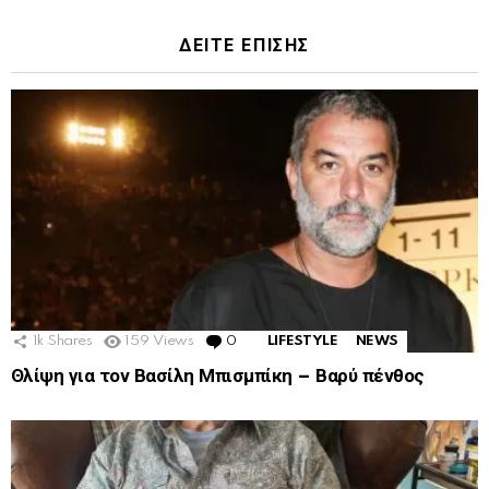
ΔΕΙΤΕ ΕΠΙΣΗΣ
1k
Shares
159
Views
0
Comments
LIFESTYLE
NEWS
Θλίψη για τον Βασίλη Μπισμπίκη – Βαρύ πένθος