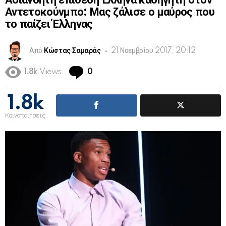
Αδιανόητη επίθεση Έλληνα καθηγητή στον
Αντετοκούνμπο: Μας ζάλισε ο μαύρος που
το παίζει Έλληνας
Από
Κώστας Σαμαράς
21 Νοεμβρίου 2017, 20:12
Comments
1.8k
Views
0
1.8k
Κοινοποιήσεις