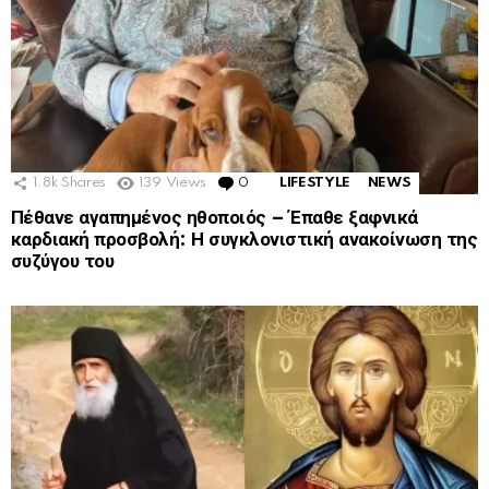
1.8k
Shares
139
Views
0
Comments
LIFESTYLE
NEWS
Πέθανε αγαπημένος ηθοποιός – Έπαθε ξαφνικά
καρδιακή προσβολή: Η συγκλονιστική ανακοίνωση της
συζύγου του