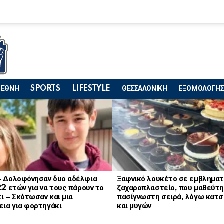
ΙΕΘΝΗ
SPORTS
LIFESTYLE
ΘΕΣΣΑΛΟΝΙΚΗ
ΕΞΟΜΟΛΟΓΗΣ
– Δολοφόνησαν δυο αδέλφια
Ξαφνικό λουκέτο σε εμβληματ
22 ετών για να τους πάρουν το
ζαχαροπλαστείο, που μαθεύτη
ι – Σκότωσαν και μια
πασίγνωστη σειρά, λόγω κατ
εια για φορτηγάκι
και μυγών