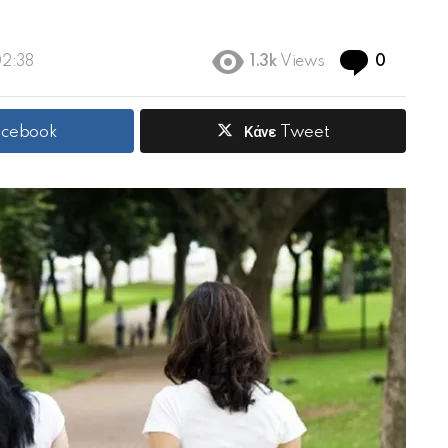
Commen
02:38
1.3k
Views
0
Facebook
Κάνε Tweet