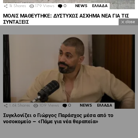
1k
Shares
179
Views
0
Comments
NEWS
ΕΛΛΑΔΑ
ΜΟΛΙΣ ΜΑΘΕΥΤΗΚΕ: ΔΥΣΤΥΧΩΣ ΑΣΧΗΜΑ ΝΕΑ ΓΙΑ ΤΙΣ
ΣΥΝΤΑΞΕΙΣ
close
1.6k
Shares
109
Views
0
Comments
NEWS
ΕΛΛΑΔΑ
Συγκλονίζει ο Γιώργος Παράσχος μέσα από το
νοσοκομείο – «Πάμε για νέα θεραπεία»