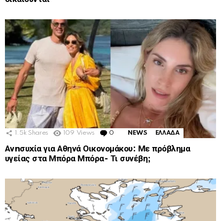
1.5k
Shares
109
Views
0
Comments
NEWS
ΕΛΛΑΔΑ
Ανnσυxία για Αθηνά Οικονομάκου: Με πρόβλημα
υγείας στα Μπόρα Μπόρα- Τι συνέβη;