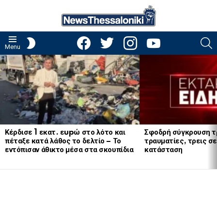
facebook
twitter
instagram
youtube
S
SWITCH
Menu
SKIN
LATEST
STORIES
Κέρδισε 1 εκατ. εupώ στο λότο και
Σφοδρή σύγκρουση τ
πέταξε κατά λάθος το δελτίο – Το
τραυματίες, τρεις σε
εντόπισαν άθικτο μέσα στα σκουπίδια
κατάσταση