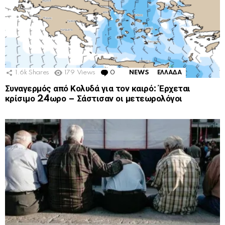
1.6k
Shares
179
Views
0
Comments
NEWS
ΕΛΛΑΔΑ
Συναγερμός από Κολυδά για τον καιρό: Έρχεται
κρίσιμο 24ωρο – Σάστισαν οι μετεωρολόγοι