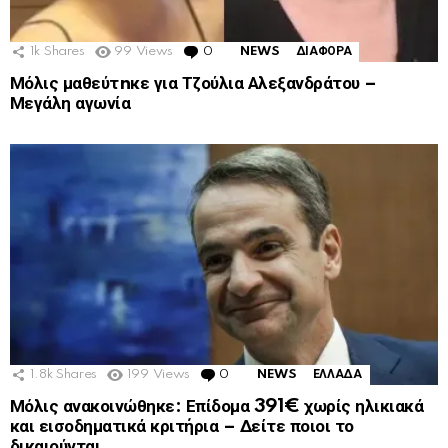
1k
Shares
99
Views
0
Comments
NEWS
ΔΙΑΦΟΡΑ
Μόλις μαθεύτnκε για Τζούλια Αλεξανδράτου –
Μεγάλη αγωνία
1.8k
Shares
199
Views
0
Comments
NEWS
ΕΛΛΑΔΑ
Μόλις ανακοινώθηκε: Επίδομα 391€ χωρίς ηλικιακά
και εισοδηματικά κριτήρια – Δείτε ποιοι το
δικαιούνται