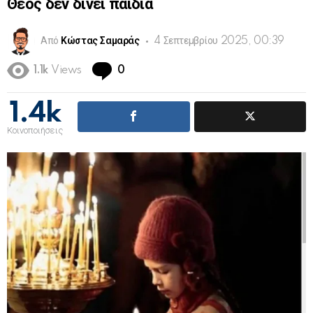
Θεός δεν δίνει παιδιά
Από
Κώστας Σαμαράς
4 Σεπτεμβρίου 2025, 00:39
Comments
1.1k
Views
0
1.4k
Κοινοποιήσεις