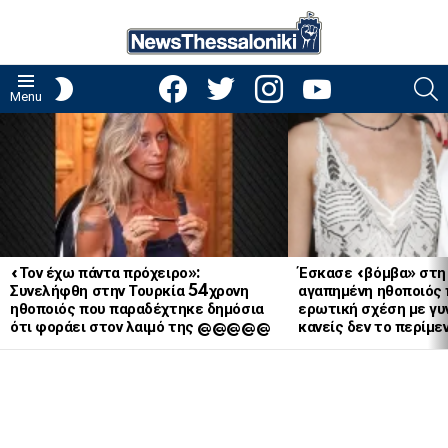
facebook
twitter
instagram
youtube
S
SWITCH
Menu
SKIN
LATEST
STORIES
«Τον έχω πάντα πρόχειρο»:
Έσκασε «βόμβα» στη
Συνελήφθη στην Τουρκία 54χρονη
αγαπημένη ηθοποιός 
ηθοποιός που παραδέχτηκε δημόσια
ερωτική σχέση με γυν
ότι φοράει στον λαιμό της @@@@@
κανείς δεν το περίμε