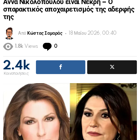
Άννα Νικολοπούλου είναι Νεκρή – Ο
σπαρακτικός αποχαιρετισμός της αδερφής
της
Από
Κώστας Σαμαράς
18 Μαΐου 2026, 00:40
Comments
1.8k
Views
0
2.4k
Κοινοποιήσεις