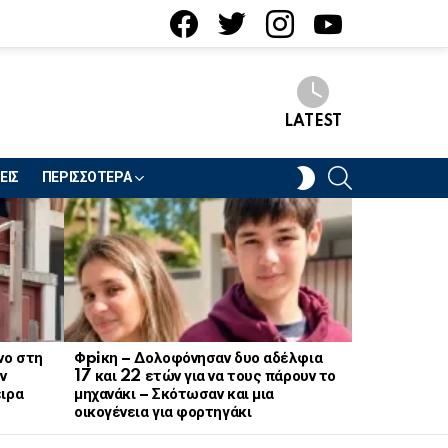
facebook
twitter
instagram
youtube
LATEST
SEARCH
SWITCH
ΕΙΣ
ΠΕΡΙΣΣΟΤΕΡΑ
SKIN
νο στη
Φpiκη – Δολοφόνησαν δυο αδέλφια
Ξαφνικό λο
ν
17 και 22 ετών για να τους πάρουν το
ζαχαροπλασ
ειρα
μηχανάκι – Σκότωσαν και μια
πασίγνωστη
οικογένεια για φορτηγάκι
και μυγών