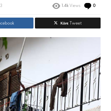
Commen
43
1.4k
Views
0
Facebook
Κάνε Tweet