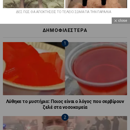
ΔΕΣ ΠΩΣ ΘΑ ΑΠΟΚΤΗΣΕΙΣ ΤΟ ΤΕΛΕΙΟ ΣΩΜΑ ΓΙΑ ΤΗΝ ΠΑΡΑΛΙΑ
close
ΔΗΜΟΦΙΛΕΣΤΕΡΑ
Λύθηκε το μυστήριο: Ποιος είναι ο λόγος που σερβίρουν
ζελέ στα νοσοκομεία