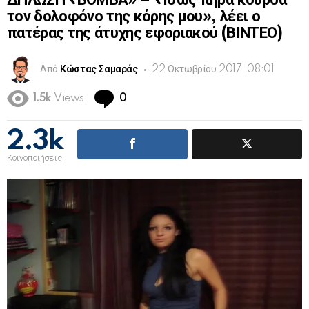
ΔΗΛΩΣΗ «ΒΟΜΒΑ» – «Ίσως πήρα κούρσα
τον δολοφόνο της κόρης μου», λέει ο
πατέρας της άτυχης εφοριακού (ΒΙΝΤΕΟ)
Από
Κώστας Σαμαράς
22 Οκτωβρίου 2017, 08:01
Comments
1.5k
Views
0
2.3k
Κοινοποιήσεις