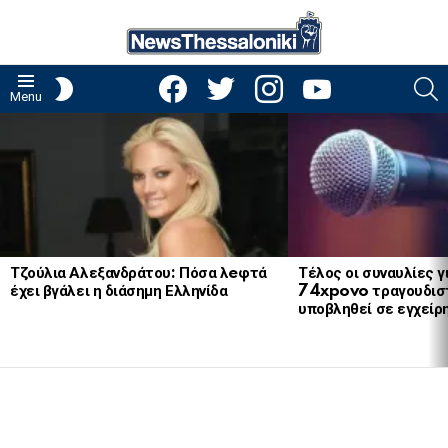
facebook
twitter
instagram
youtube
S
SWITCH
Menu
SKIN
LATEST
STORIES
Τζούλια Αλεξανδράτου: Πόσα λeφτά
Τέλος οι συναυλίες γ
έχει βγάλει η διάσημη Ελληνίδα
74xpovo τραγουδισ
υποβληθεί σε εγχείρ