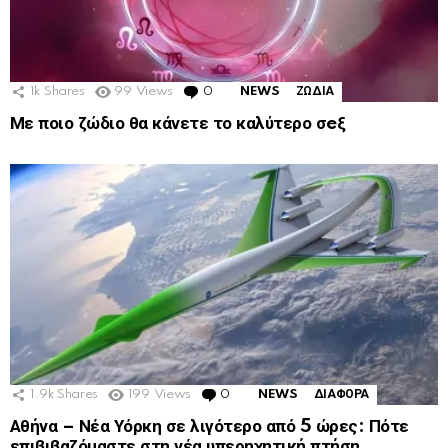
1k
Shares
99
Views
0
Comments
NEWS
ΖΩΔΙΑ
Με ποιο ζώδιο θα κάνετε το καλύτερο σeξ
1.9k
Shares
199
Views
0
Comments
NEWS
ΔΙΑΦΟΡΑ
Αθήνα – Νέα Υόρκη σε λιγότερο από 5 ώρες: Πότε
επιβιβαζόμαστε στη νέα υπερηχητική πτήση