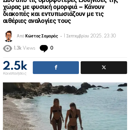
Δυο από τις ομορφότερες Ελληνίδες της
χώρας με φυσική ομορφιά – Κάνουν
διακοπές και εντυπωσιάζουν με τις
αιθέριες αναλογίες τους
Από
Κώστας Σαμαράς
1 Σεπτεμβρίου 2025, 23:30
Comments
1.3k
Views
0
2.5k
Κοινοποιήσεις