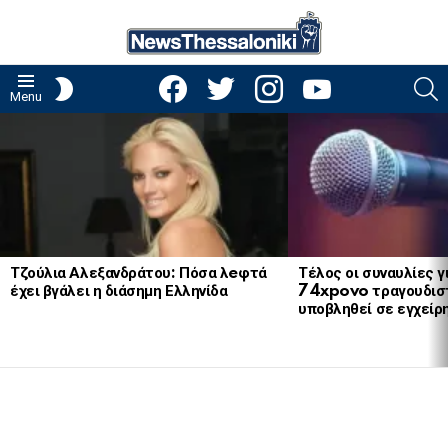
facebook
twitter
instagram
youtube
S
SWITCH
Menu
SKIN
LATEST
STORIES
Τζούλια Αλεξανδράτου: Πόσα λeφτά
Τέλος οι συναυλίες γ
έχει βγάλει η διάσημη Ελληνίδα
74xpovo τραγουδισ
υποβληθεί σε εγχείρ