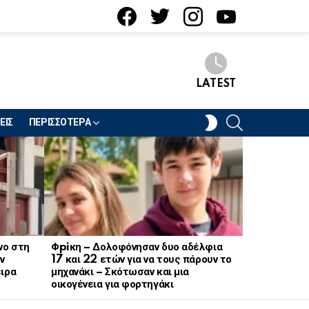
facebook
twitter
instagram
youtube
LATEST
SEARCH
SWITCH
ΕΙΣ
ΠΕΡΙΣΣΟΤΕΡΑ
SKIN
νο στη
Φpiκη – Δολοφόνησαν δυο αδέλφια
Ξαφνικό λο
ν
17 και 22 ετών για να τους πάρουν το
ζαχαροπλασ
ειρα
μηχανάκι – Σκότωσαν και μια
πασίγνωστη
οικογένεια για φορτηγάκι
και μυγών