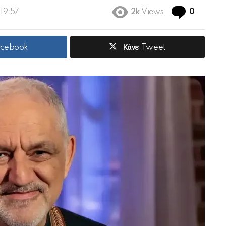
Commen
 19:57
2k
Views
0
acebook
Κάνε Tweet