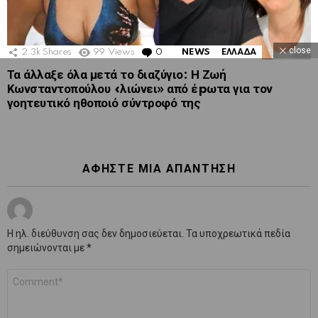
close
2.3k
Shares
99
Views
0
Comments
NEWS
ΕΛΛΑΔΑ
Τα άλλαξε όλα μετά το διαζύγιο: Η Ζωή
Κωνσταντοπούλου «λιώνει» από έpωτα για τον
γοητευτικό ηθοποιό σύντροφό της
ΑΦΉΣΤΕ ΜΙΑ ΑΠΆΝΤΗΣΗ
Η ηλ. διεύθυνση σας δεν δημοσιεύεται.
Τα υποχρεωτικά πεδία
σημειώνονται με
*
Σχόλιο
*