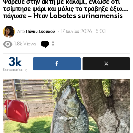
Ψάρευε στην ακτή με καλάμι, ένιωσε ότι
τσίμπησε ψάρι και μόλις το τράβηξε έξω…
πάγωσε – Ήταν Lobotes surinamensis
Από
Πέγκυ Σκουλού
17 Ιουνίου 2026, 15:03
Comments
1.8k
Views
0
3k
Κοινοποιήσεις