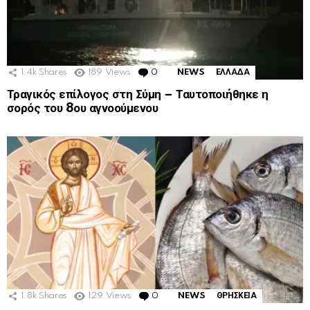
1.4k
Shares
189
Views
0
Comments
NEWS
ΕΛΛΑΔΑ
Τραγικός επίλογος στη Σύμη – Ταυτοποιήθηκε η
σορός του 8ου αγνοούμενου
1.8k
Shares
129
Views
0
Comments
NEWS
ΘΡΗΣΚΕΙΑ