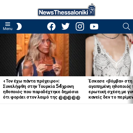
facebook
twitter
instagram
youtube
S
SWITCH
Menu
SKIN
LATEST
STORIES
«Τον έχω πάντα πρόχειρο»:
Έσκασε «βόμβα» στη
Συνελήφθη στην Τουρκία 54χρονη
αγαπημένη ηθοποιός 
ηθοποιός που παραδέχτηκε δημόσια
ερωτική σχέση με γυν
ότι φοράει στον λαιμό της @@@@@
κανείς δεν το περίμε