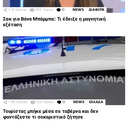
1.1k
Shares
169
Views
0
Comments
NEWS
ΔΙΑΦΟΡΑ
Σoκ για Βάνα Μπάρμπα: Τι έδειξε η μαγνητική
εξέταση
1.4k
Shares
139
Views
0
Comments
NEWS
ΕΛΛΑΔΑ
Τουρίστας μπήκε μέσα σε ταβέρνα και δεν
φαντάζεστε τι σοκαριστικό ζήτησε