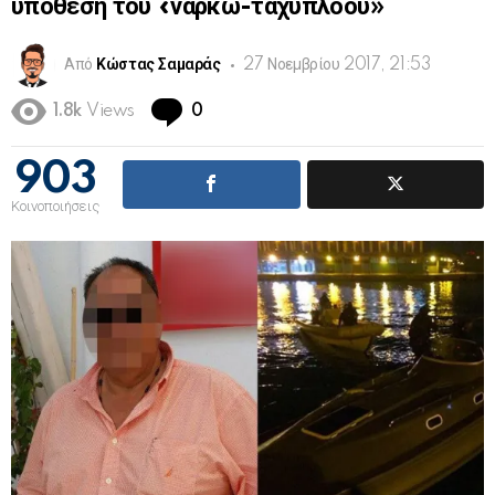
υπόθεση του «ναρκω-ταχύπλοου»
Από
Κώστας Σαμαράς
27 Νοεμβρίου 2017, 21:53
Comments
1.8k
Views
0
903
Κοινοποιήσεις