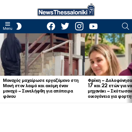
facebook
twitter
instagram
youtube
S
SWITCH
Menu
SKIN
LATEST
STORIES
Μοναχός μαχαίρωσε εργαζόμενο στη
Φpiκη – Δολοφόνησα
Μονή στον λαιμό και ακόμη έναν
17 και 22 ετών για ν
μοναχό – Συνελήφθη για απόπειρα
μηχανάκι – Σκότωσαν 
φόνου
οικογένεια για φορτη