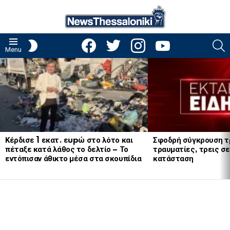
facebook
twitter
instagram
youtube
S
SWITCH
Menu
SKIN
LATEST
STORIES
Κέρδισε 1 εκατ. εupώ στο λότο και
Σφοδρή σύγκρουση τ
πέταξε κατά λάθος το δελτίο – Το
τραυματίες, τρεις σε
εντόπισαν άθικτο μέσα στα σκουπίδια
κατάσταση