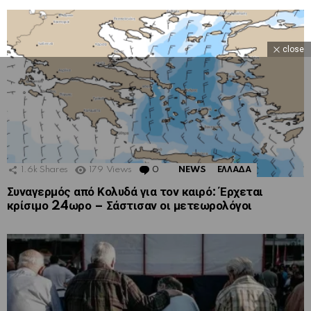
close
1.6k
Shares
179
Views
0
Comments
NEWS
ΕΛΛΑΔΑ
Συναγερμός από Κολυδά για τον καιρό: Έρχεται
κρίσιμο 24ωρο – Σάστισαν οι μετεωρολόγοι