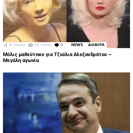
1k
Shares
99
Views
0
Comments
NEWS
ΔΙΑΦΟΡΑ
Μόλις μαθεύτnκε για Τζούλια Αλεξανδράτου –
Μεγάλη αγωνία