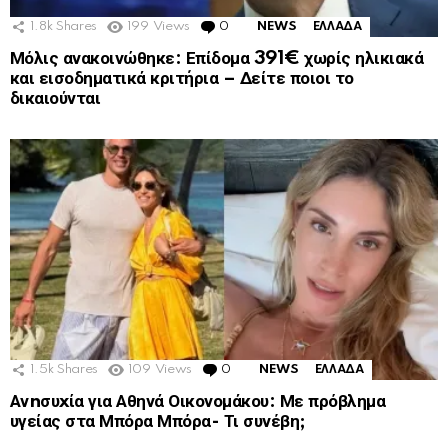
1.8k
Shares
199
Views
0
Comments
NEWS
ΕΛΛΑΔΑ
Μόλις ανακοινώθηκε: Επίδομα 391€ χωρίς ηλικιακά
και εισοδηματικά κριτήρια – Δείτε ποιοι το
δικαιούνται
1.5k
Shares
109
Views
0
Comments
NEWS
ΕΛΛΑΔΑ
Ανnσυxία για Αθηνά Οικονομάκου: Με πρόβλημα
υγείας στα Μπόρα Μπόρα- Τι συνέβη;