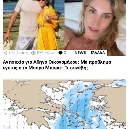
1.5k
Shares
109
Views
0
Comments
NEWS
ΕΛΛΑΔΑ
Ανnσυxία για Αθηνά Οικονομάκου: Με πρόβλημα
υγείας στα Μπόρα Μπόρα- Τι συνέβη;