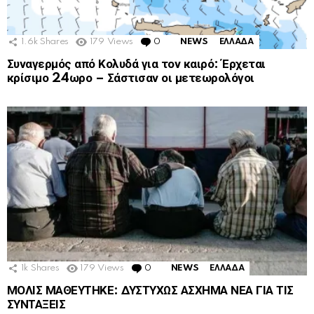
1.6k
Shares
179
Views
0
Comments
NEWS
ΕΛΛΑΔΑ
Συναγερμός από Κολυδά για τον καιρό: Έρχεται
κρίσιμο 24ωρο – Σάστισαν οι μετεωρολόγοι
1k
Shares
179
Views
0
Comments
NEWS
ΕΛΛΑΔΑ
ΜΟΛΙΣ ΜΑΘΕΥΤΗΚΕ: ΔΥΣΤΥΧΩΣ ΑΣΧΗΜΑ ΝΕΑ ΓΙΑ ΤΙΣ
ΣΥΝΤΑΞΕΙΣ