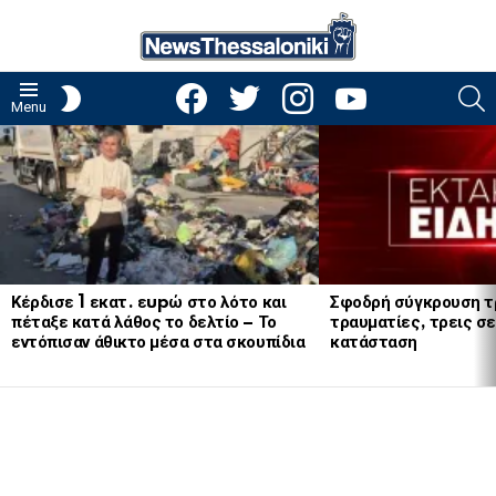
facebook
twitter
instagram
youtube
S
SWITCH
Menu
SKIN
LATEST
STORIES
Κέρδισε 1 εκατ. εupώ στο λότο και
Σφοδρή σύγκρουση τ
πέταξε κατά λάθος το δελτίο – Το
τραυματίες, τρεις σε
εντόπισαν άθικτο μέσα στα σκουπίδια
κατάσταση