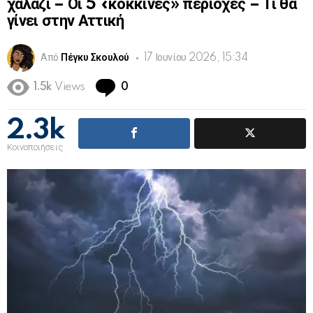
χαλάζι – Οι 5 «κόκκινες» περιοχές – Τι θα
γίνει στην Αττική
Από
Πέγκυ Σκουλού
17 Ιουνίου 2026, 15:34
Comments
1.5k
Views
0
2.3k
Κοινοποιήσεις