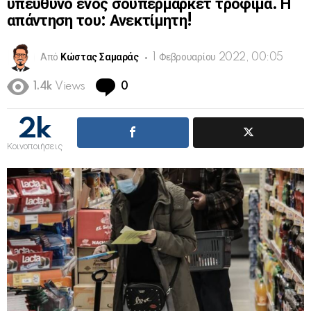
υπεύθυνο ενός σουπερμάρκετ τρόφιμα. Η
απάντηση του: Ανεκτίμητη!
Από
Κώστας Σαμαράς
1 Φεβρουαρίου 2022, 00:05
Comments
1.4k
Views
0
2k
Κοινοποιήσεις