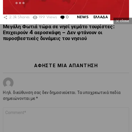
2.3k
Shares
199
Views
0
Comments
NEWS
ΕΛΛΑΔΑ
close
Μεγάλη Φωτιά τώρα σε νησί γεμάτο τουρίστες:
Επιχειρούν 4 αεροσκάφη – Δεν φτάνουν οι
πυροσβεστικές δυνάμεις του νησιού
ΑΦΉΣΤΕ ΜΙΑ ΑΠΆΝΤΗΣΗ
Η ηλ. διεύθυνση σας δεν δημοσιεύεται.
Τα υποχρεωτικά πεδία
σημειώνονται με
*
Σχόλιο
*