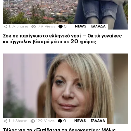
1.8k
Shares
179
Views
0
Comments
NEWS
ΕΛΛΑΔΑ
Σοκ σε πασίγνωστο ελληνικό νησί – Οκτώ γυναίκες
κατήγγειλαν βiaσμό μέσα σε 20 ημέρες
1.1k
Shares
199
Views
0
Comments
NEWS
ΕΛΛΑΔΑ
Τέλος για το «Ελπίδα για τη Δημοκρατία»: Μόλις