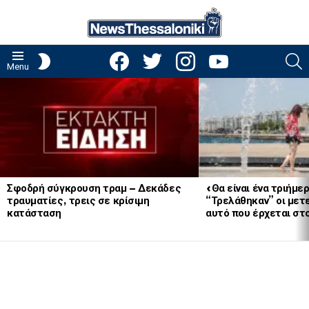
facebook
twitter
instagram
youtube
S
SWITCH
Menu
SKIN
LATEST
STORIES
Σφοδρή σύγκρουση τραμ – Δεκάδες
«Θα είναι ένα τριήμε
τραυματίες, τρεις σε κρίσιμη
“Τρελάθηκαν” οι μετ
κατάσταση
αυτό που έρχεται στο