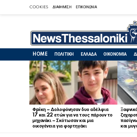
COOKIES
ΔΙΑΦΗΜΙΣΗ
ΕΠΙΚΟΙΝΩΝΙΑ
HOME
ΠΟΛΙΤΙΚΗ
ΕΛΛΑΔΑ
ΟΙΚΟΝΟΜΙΑ
Δ
LATEST
STORIES
Φpiκη – Δολοφόνησαν δυο αδέλφια
Ξαφνικ
17 και 22 ετών για να τους πάρουν το
ζαχαρο
μηχανάκι – Σκότωσαν και μια
πασίγν
οικογένεια για φορτηγάκι
και μυγ