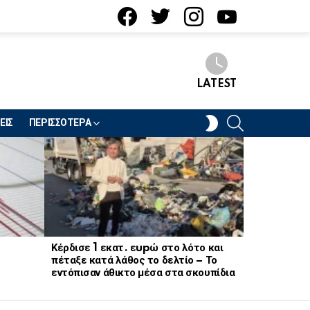
facebook
twitter
instagram
youtube
LATEST
SEARCH
SWITCH
ΕΙΣ
ΠΕΡΙΣΣΟΤΕΡΑ
SKIN
Κέρδισε 1 εκατ. εupώ στο λότο και
Σφοδρή σύγ
πέταξε κατά λάθος το δελτίο – Το
τραυματίες,
εντόπισαν άθικτο μέσα στα σκουπίδια
κατάσταση