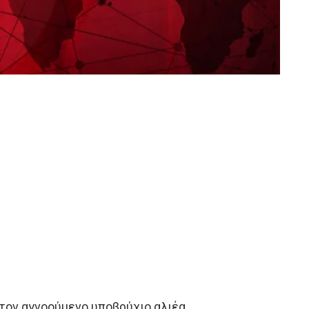
 τον αγνοούμενο υποβρύχιο αλιέα