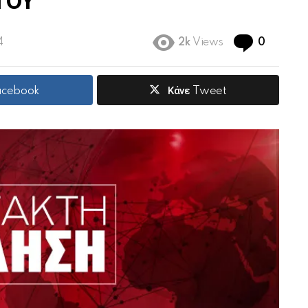
ΤΟΥ
Commen
4
2k
Views
0
Facebook
Κάνε Tweet