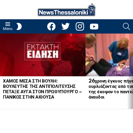
facebook
twitter
instagram
youtube
S
SWITCH
Menu
SKIN
LATEST
STORIES
ΧΑΜΟΣ ΜΕΣΑ ΣΤΗ ΒΟΥΛΗ:
26χρονη έγκυος πήγε
ΒΟΥΛΕΥΤΗΣ ΤΗΣ ΑΝΤΙΠΟΛΙΤΕΥΣΗΣ
ουρλιάζοντας από το
ΠΕΤΑΞΕ ΑΥΓΑ ΣΤΟΝ ΠΡΩΘΥΠΟΥΡΓΟ –
της έκοψαν το παντελ
ΠΑΝΙΚΟΣ ΣΤΗΝ ΑΙΘΟΥΣΑ
άναυδοι