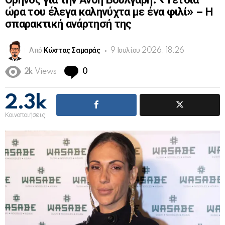
Θρήνος για την Ανθή Βούλγαρη: «Tέτοια
ώρα του έλεγα καληνύχτα με ένα φιλί» – Η
σπαρακτική ανάρτησή της
Από
Κώστας Σαμαράς
9 Ιουλίου 2026, 18:26
Comments
2k
Views
0
2.3k
Κοινοποιήσεις