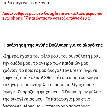
πολύ συγκινητικά λόγια.
Ακουλουθήστε μας στο Google news και λάβε μέρος για
ενα iphone 17 πατώντας το αστεράκι πάνω δεξιά !
Η ανάρτηση της Ανθής Βούλγαρη για το άλογό της
«Σήμερα έχασα τον φίλο μου , τον συναθλητή μου ,
την ομάδα μου , το όνειρο των παιδικών μου
χρόνων, το πρώτο μου άλογο ! Τον Dream! Έφυγε
ξαφνικά, από κολικό! Χθες τέτοια ώρα του έλεγα
καληνύχτα με ένα φιλί και μέσα σε λίγες ώρες
έφυγε.. Σπαράζει η ψυχή μου . Ο Dream ήταν μέλος
της οικογένειας μου . Το καταφύγιο μου στις
δυσκολες μέρες μου . Υπέροχος χαρακτήρας,