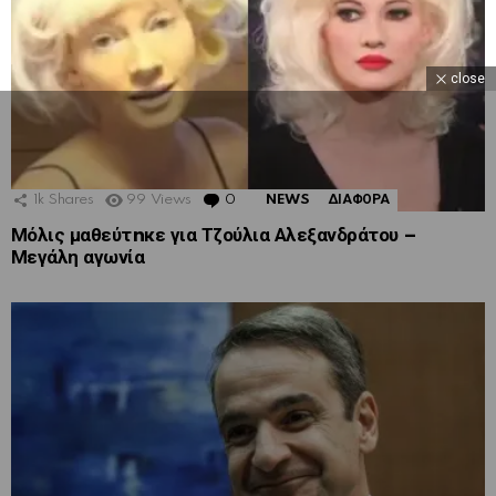
close
1k
Shares
99
Views
0
Comments
NEWS
ΔΙΑΦΟΡΑ
Μόλις μαθεύτnκε για Τζούλια Αλεξανδράτου –
Μεγάλη αγωνία