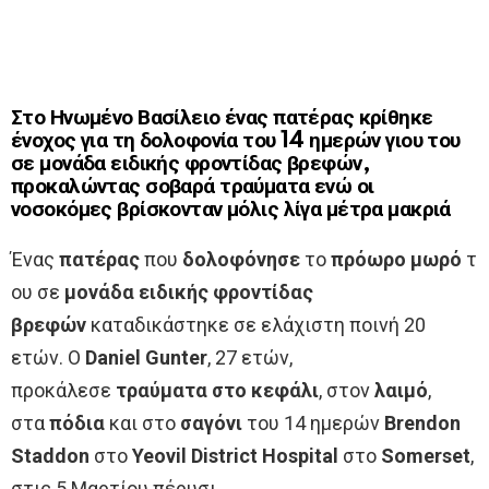
Στο Ηνωμένο Βασίλειο ένας πατέρας κρίθηκε
ένοχος για τη δολοφονία του 14 ημερών γιου του
σε μονάδα ειδικής φροντίδας βρεφών,
προκαλώντας σοβαρά τραύματα ενώ οι
νοσοκόμες βρίσκονταν μόλις λίγα μέτρα μακριά
Ένας
πατέρας
που
δολοφόνησε
το
πρόωρο μωρό
τ
ου σε
μονάδα ειδικής φροντίδας
βρεφών
καταδικάστηκε σε ελάχιστη ποινή 20
ετών. Ο
Daniel Gunter
, 27 ετών,
προκάλεσε
τραύματα στο κεφάλι
, στον
λαιμό
,
στα
πόδια
και στο
σαγόνι
του 14 ημερών
Brendon
Staddon
στο
Yeovil District Hospital
στο
Somerset
,
στις 5 Μαρτίου πέρυσι.