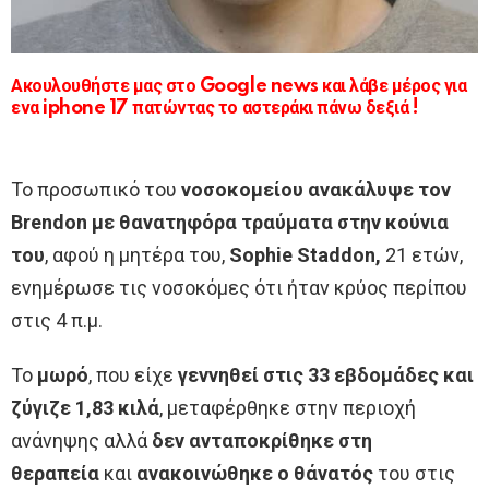
Ακουλουθήστε μας στο Google news και λάβε μέρος για
ενα iphone 17 πατώντας το αστεράκι πάνω δεξιά !
Το προσωπικό του
νοσοκομείου ανακάλυψε τον
Brendon με θανατηφόρα τραύματα στην κούνια
του
, αφού η μητέρα του,
Sophie Staddon,
21 ετών,
ενημέρωσε τις νοσοκόμες ότι ήταν κρύος περίπου
στις 4 π.μ.
Το
μωρό
, που είχε
γεννηθεί στις 33 εβδομάδες και
ζύγιζε 1,83 κιλά
, μεταφέρθηκε στην περιοχή
ανάνηψης αλλά
δεν ανταποκρίθηκε στη
θεραπεία
και
ανακοινώθηκε ο θάνατός
του στις