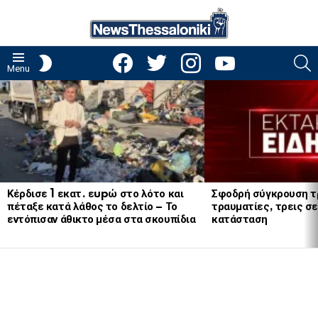
facebook
twitter
instagram
youtube
S
SWITCH
Menu
SKIN
LATEST
STORIES
Κέρδισε 1 εκατ. εupώ στο λότο και
Σφοδρή σύγκρουση τ
πέταξε κατά λάθος το δελτίο – Το
τραυματίες, τρεις σε
εντόπισαν άθικτο μέσα στα σκουπίδια
κατάσταση