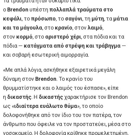
Τα τραύματα ήταν σοκαριστικά:
ο
Brendon
υπέστη
πολλαπλά τραύματα στο
κεφάλι
, το
πρόσωπο
, το
σαγόνι
, τη
μύτη
, τα
μάτια
και τα μάγουλα
, στο
κρανίο
, στον
λαιμό
,
στον
κορμό
, στο
αριστερό χέρι
, στα πόδια και τα
πόδια —
κατάγματα από στρέψη και τράβηγμα
—
και σοβαρή εσωτερική αιμορραγία.
«Με απλά λόγια, ασκήθηκε εξαιρετικά μεγάλη
δύναμη στον
Brendon
. Το κρανίο του
θρυμματίστηκε και ο λαιμός του έσπασε», είπε
η
δικαστής
. Η
δικαστής
χαρακτήρισε τον Brendon
ως «
ιδιαίτερα ευάλωτο θύμα
», το οποίο
δολοφονήθηκε από τον ίδιο του τον πατέρα, τον
άνθρωπο που όφειλε να τον προστατεύει, μέσα στο
νοσοκομείο. Η δολοφονία κρίθηκε προμελετημένη,