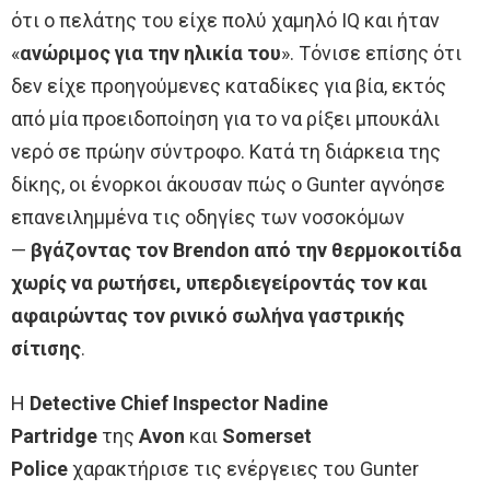
ότι ο πελάτης του είχε πολύ χαμηλό IQ και ήταν
«
ανώριμος για την ηλικία του
». Τόνισε επίσης ότι
δεν είχε προηγούμενες καταδίκες για βία, εκτός
από μία προειδοποίηση για το να ρίξει μπουκάλι
νερό σε πρώην σύντροφο. Κατά τη διάρκεια της
δίκης, οι ένορκοι άκουσαν πώς ο Gunter αγνόησε
επανειλημμένα τις οδηγίες των νοσοκόμων
—
βγάζοντας τον Brendon από την θερμοκοιτίδα
χωρίς να ρωτήσει, υπερδιεγείροντάς τον και
αφαιρώντας τον ρινικό σωλήνα γαστρικής
σίτισης
.
Η
Detective Chief Inspector Nadine
Partridge
της
Avon
και
Somerset
Police
χαρακτήρισε τις ενέργειες του Gunter