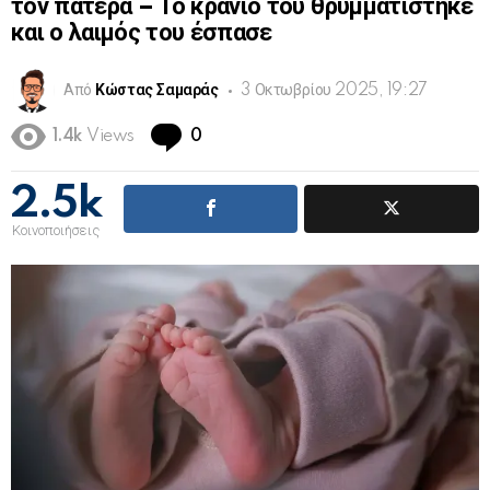
τον πατέρα – Το κρανίο του θρυμματίστηκε
και ο λαιμός του έσπασε
Από
Κώστας Σαμαράς
3 Οκτωβρίου 2025, 19:27
Comments
1.4k
Views
0
2.5k
Κοινοποιήσεις