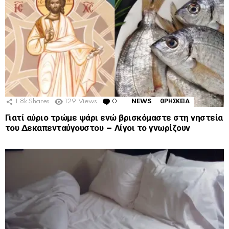
1.8k
Shares
129
Views
0
Comments
NEWS
ΘΡΗΣΚΕΙΑ
Γιατί αύριο τρώμε ψάρι ενώ βρισκόμαστε στη νηστεία
του Δεκαπενταύγουστου – Λίγοι το γνωρίζουν