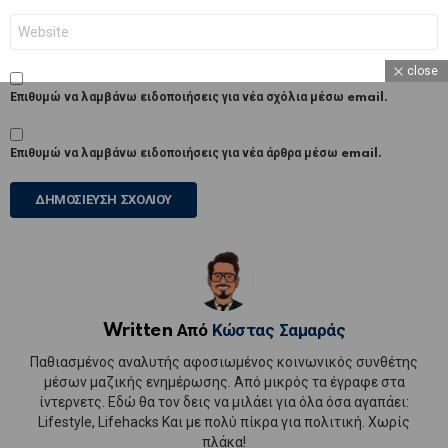
Ιστότοπος
close
Επιθυμώ να λαμβάνω ειδοποιήσεις για νέα σχόλια μέσω email.
Επιθυμώ να λαμβάνω ειδοποιήσεις για νέα άρθρα μέσω email.
Written Από
Κώστας Σαμαράς
Παθιασμένος αναλυτής αφοσιωμένος κοινωνικός συνθέτης
μέσων μαζικής ενημέρωσης. Από μικρός τα έγραφε στα
ίντερνετς. Εδώ θα τον δεις να μιλάει για όλα όσα αγαπάει:
Lifestyle, Lifehacks Και με πολύ πίκρα για πολιτική. Χωρίς
πλάκα!