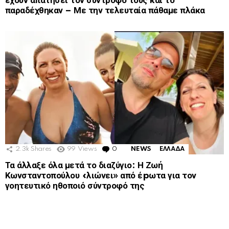
έχουν απατήσει τον σύντροφό τους και το
παραδέχθηκαν – Με την τελευταία πάθαμε πλάκα
2.3k
Shares
99
Views
0
Comments
NEWS
ΕΛΛΑΔΑ
Τα άλλαξε όλα μετά το διαζύγιο: Η Ζωή
Κωνσταντοπούλου «λιώνει» από έpωτα για τον
γοητευτικό ηθοποιό σύντροφό της