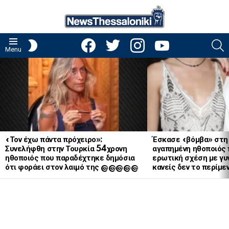
facebook
twitter
instagram
youtube
S
SWITCH
Menu
SKIN
LATEST
STORIES
«Τον έχω πάντα πρόχειρο»:
Έσκασε «βόμβα» στη
Συνελήφθη στην Τουρκία 54χρονη
αγαπημένη ηθοποιός 
ηθοποιός που παραδέχτηκε δημόσια
ερωτική σχέση με γυν
ότι φοράει στον λαιμό της @@@@@
κανείς δεν το περίμε