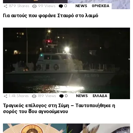
879
Shares
99
Views
0
Comments
NEWS
ΘΡΗΣΚΕΙΑ
Για αυτούς που φοράνε Σταυρό στο λαιμό
1.4k
Shares
189
Views
0
Comments
NEWS
ΕΛΛΑΔΑ
Τραγικός επίλογος στη Σύμη – Ταυτοποιήθηκε η
σορός του 8ου αγνοούμενου