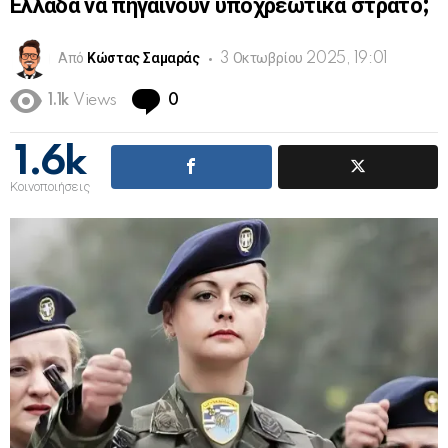
Ελλάδα να πηγαίνουν υποχρεωτικά στρατό;
Από
Κώστας Σαμαράς
3 Οκτωβρίου 2025, 19:01
Comments
1.1k
Views
0
1.6k
Κοινοποιήσεις