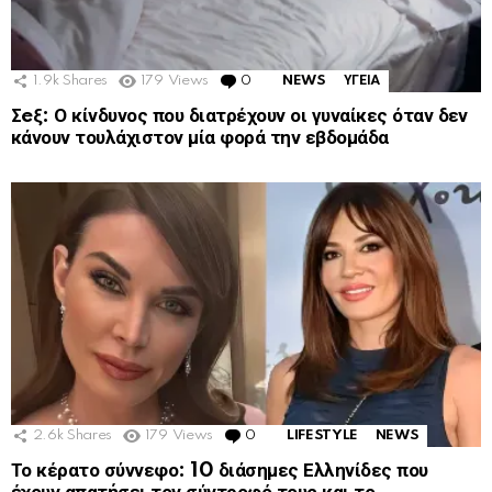
1.9k
Shares
179
Views
0
Comments
NEWS
ΥΓΕΙΑ
Σeξ: Ο κίνδυνος που διατρέχουν οι γυναίκες όταν δεν
κάνουν τουλάχιστον μία φορά την εβδομάδα
2.6k
Shares
179
Views
0
Comments
LIFESTYLE
NEWS
Το κέρατο σύννεφο: 10 διάσημες Ελληνίδες που