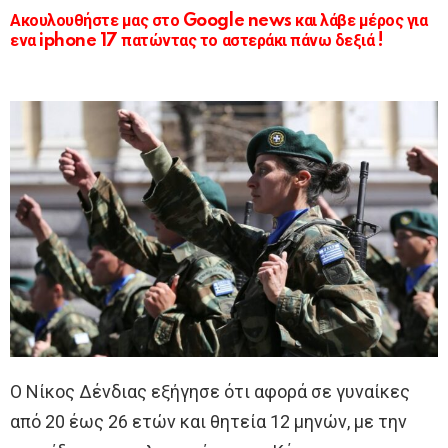
Ακουλουθήστε μας στο Google news και λάβε μέρος για
ενα iphone 17 πατώντας το αστεράκι πάνω δεξιά !
Ο Νίκος Δένδιας εξήγησε ότι αφορά σε γυναίκες
από 20 έως 26 ετών και θητεία 12 μηνών, με την