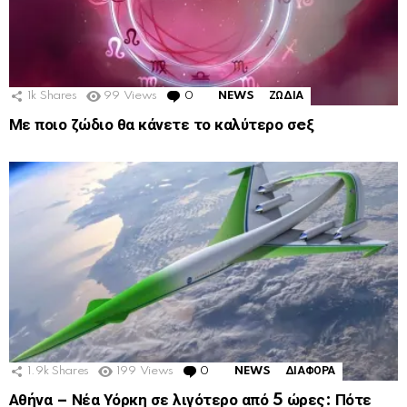
1k
Shares
99
Views
0
Comments
NEWS
ΖΩΔΙΑ
Με ποιο ζώδιο θα κάνετε το καλύτερο σeξ
1.9k
Shares
199
Views
0
Comments
NEWS
ΔΙΑΦΟΡΑ
Αθήνα – Νέα Υόρκη σε λιγότερο από 5 ώρες: Πότε