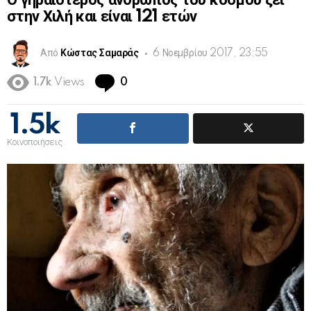
Ο γηραιότερος άνθρωπος του κόσμου ζει
στην Χιλή και είναι 121 ετών
Από
Κώστας Σαμαράς
6 Νοεμβρίου 2017, 23:55
Comments
1.7k
Views
0
1.5k
Κοινοποιήσεις