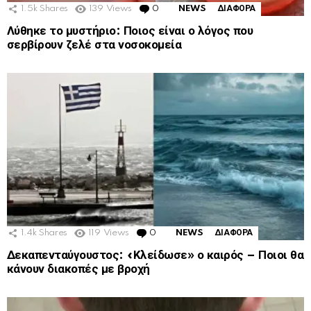
1.5k
Shares
139
Views
0
Comments
NEWS
ΔΙΑΦΟΡΑ
Λύθηκε το μυστήριο: Ποιος είναι ο λόγος που
σερβίρουν ζελέ στα νοσοκομεία
1.4k
Shares
119
Views
0
Comments
NEWS
ΔΙΑΦΟΡΑ
Δεκαπενταύγουστος: «Κλείδωσε» ο καιρός – Ποιοι θα
κάνουν διακοπές με βροχή