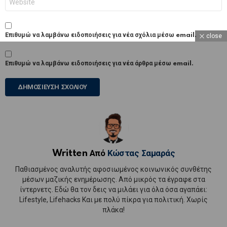
Επιθυμώ να λαμβάνω ειδοποιήσεις για νέα σχόλια μέσω email.
close
Επιθυμώ να λαμβάνω ειδοποιήσεις για νέα άρθρα μέσω email.
Written Από
Κώστας Σαμαράς
Παθιασμένος αναλυτής αφοσιωμένος κοινωνικός συνθέτης
μέσων μαζικής ενημέρωσης. Από μικρός τα έγραφε στα
ίντερνετς. Εδώ θα τον δεις να μιλάει για όλα όσα αγαπάει:
Lifestyle, Lifehacks Και με πολύ πίκρα για πολιτική. Χωρίς
πλάκα!