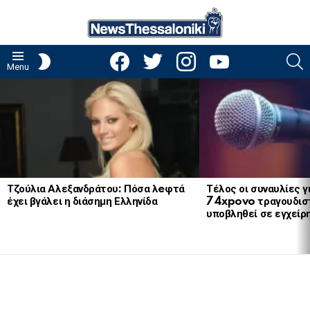
facebook
twitter
instagram
youtube
S
SWITCH
Menu
SKIN
LATEST
STORIES
Τζούλια Αλεξανδράτου: Πόσα λeφτά
Τέλος οι συναυλίες γ
έχει βγάλει η διάσημη Ελληνίδα
74xpovo τραγουδισ
υποβληθεί σε εγχείρ