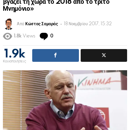
βγάζει τη χώρα το 2018 από το τρίτο
Μνημόνιο»
Από
Κώστας Σαμαράς
18 Νοεμβρίου 2017, 15:32
Comments
1.8k
Views
0
1.9k
Κοινοποιήσεις