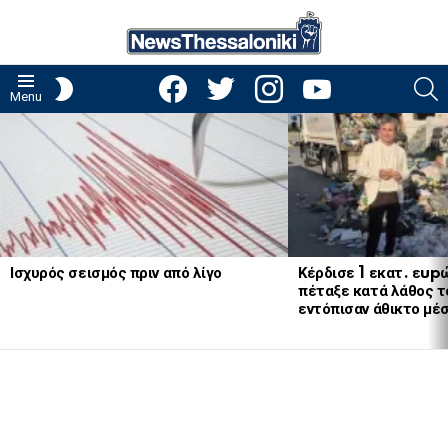
facebook
twitter
instagram
youtube
S
SWITCH
Menu
SKIN
LATEST
STORIES
Ισχυρός σεισμός πριν από λίγο
Κέρδισε 1 εκατ. εup
πέταξε κατά λάθος το
εντόπισαν άθικτο μέ