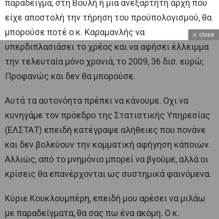
παράδειγμα, στη Βουλή ή μια ανεξάρτητη αρχή που
είχε αποστολή την τήρηση του προϋπολογισμού, θα
μπορούσε ποτέ ο κ. Καραμανλής να
close
υπερδιπλασιάσει το χρέος και να αφήσει έλλειμμα
την τελευταία μόνο χρονιά, το 2009, 36 δισ. ευρώ;
Προφανώς και δεν θα μπορούσε.
Αυτά τα αυτονόητα πρέπει να κάνουμε. Οχι να
κυνηγάμε τον πρόεδρο της Στατιστικής Υπηρεσίας
(ΕΛΣΤΑΤ) επειδή κατέγραψε αλήθειες που πονάνε
και δεν βολεύουν την κομματική αφήγηση κάποιων.
Αλλιώς, από το μνημόνιο μπορεί να βγούμε, αλλά οι
κρίσεις θα επανέρχονται ως συστημικά φαινόμενα.
Κύριε Κουκλουμπέρη, επειδή μου αρέσει να μιλάω
με παραδείγματα, θα σας πω ένα ακόμη. Ο κ.