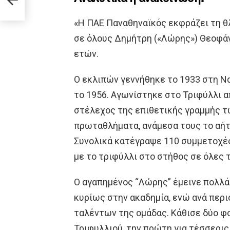
«Η ΠΑΕ Παναθηναϊκός εκφράζει τη θ
σε όλους Δημήτρη («Λώρης») Θεοφάνη
ετών.
Ο εκλιπών γεννήθηκε το 1933 στη Ν
το 1956. Αγωνίστηκε στο Τριφύλλι α
στέλεχος της επιθετικής γραμμής 
πρωταθλήματα, ανάμεσα τους το αήτ
Συνολικά κατέγραψε 110 συμμετοχές
με το τριφύλλι στο στήθος σε όλες 
Ο αγαπημένος “Λώρης” έμεινε πολλά
κυρίως στην ακαδημία, ενώ ανά περ
ταλέντων της ομάδας. Κάθισε δύο φ
Τριφυλλιού, την πρώτη για τέσσερις