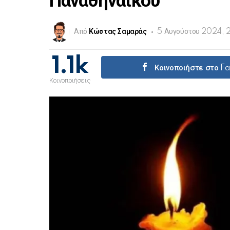
Παναθηναϊκού
Από
Κώστας Σαμαράς
5 Αυγούστου 2024, 
1.1k
Κοινοποιήστε στο F
Κοινοποιήσεις