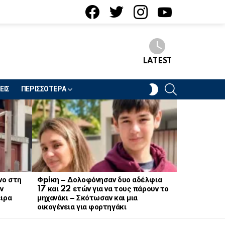
facebook
twitter
instagram
youtube
LATEST
SEARCH
SWITCH
ΕΙΣ
ΠΕΡΙΣΣΟΤΕΡΑ
SKIN
νο στη
Φpiκη – Δολοφόνησαν δυο αδέλφια
Ξαφνικό λο
ν
17 και 22 ετών για να τους πάρουν το
ζαχαροπλασ
ειρα
μηχανάκι – Σκότωσαν και μια
πασίγνωστη
οικογένεια για φορτηγάκι
και μυγών