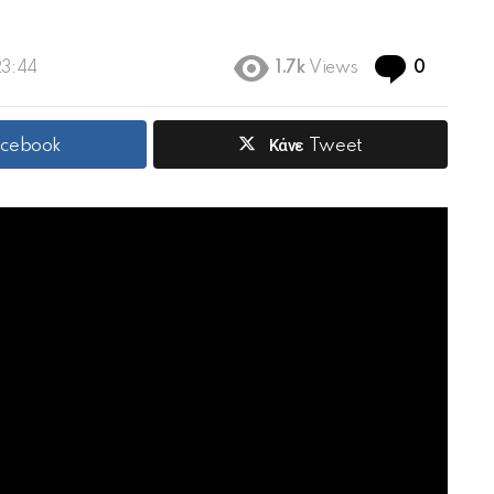
Commen
23:44
1.7k
Views
0
acebook
Κάνε Tweet