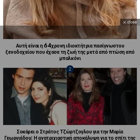
close
Αυτή είναι η 64χρονη ιδιοκτήτρια πασίγνωστου
ξενοδοχείου που έχασε τη ζωή της μετά από πτώση από
μπαλκόνι
Σοκάρει ο Στράτος Τζώρτζογλου για την Μαρία
Γεωργιάδου: Η ανατριχιαστική αποκάλυψη για το σπίτι της