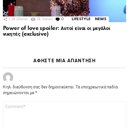
1.3k
Shares
2k
Views
0
Comments
LIFESTYLE
NEWS
Power of love spoiler: Αυτοί είναι οι μεγάλοι
νικητές (exclusive)
ΑΦΉΣΤΕ ΜΙΑ ΑΠΆΝΤΗΣΗ
Η ηλ. διεύθυνση σας δεν δημοσιεύεται.
Τα υποχρεωτικά πεδία
σημειώνονται με
*
Σχόλιο
*