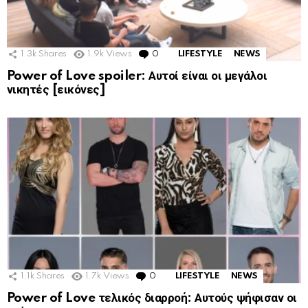
1.3k
Shares
1.9k
Views
0
Comments
LIFESTYLE
NEWS
Power of Love spoiler: Αυτοί είναι οι μεγάλοι
νικητές [εικόνες]
1.1k
Shares
1.7k
Views
0
Comments
LIFESTYLE
NEWS
Power of Love τελικός διαρροή: Αυτούς ψήφισαν οι