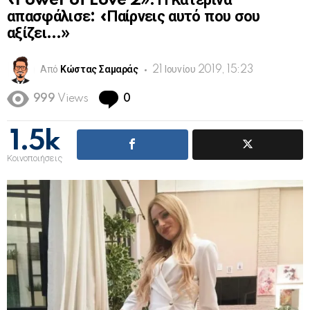
«Power of Love 2». Η Κατερίνα
απασφάλισε: «Παίρνεις αυτό που σου
αξίζει…»
Από
Κώστας Σαμαράς
21 Ιουνίου 2019, 15:23
Comments
999
Views
0
1.5k
Κοινοποιήσεις