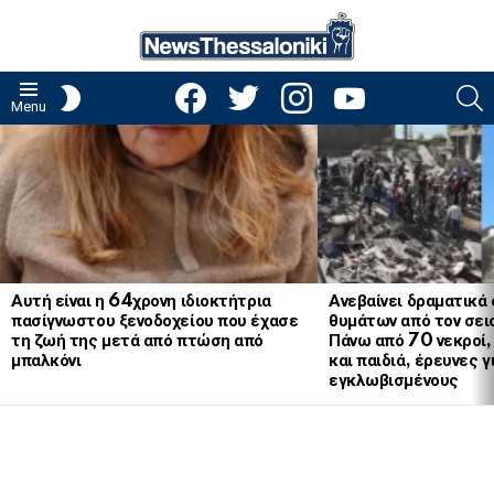
facebook
twitter
instagram
youtube
S
SWITCH
Menu
SKIN
LATEST
STORIES
Αυτή είναι η 64χρονη ιδιοκτήτρια
Ανεβαίνει δραματικά 
πασίγνωστου ξενοδοχείου που έχασε
θυμάτων από τον σει
τη ζωή της μετά από πτώση από
Πάνω από 70 νεκροί,
μπαλκόνι
και παιδιά, έρευνες γ
εγκλωβισμένους