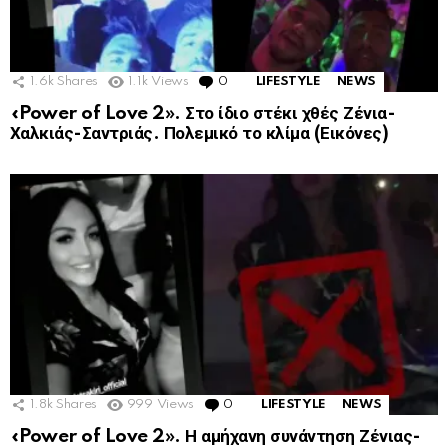
1.6k
Shares
1.1k
Views
0
Comments
LIFESTYLE
NEWS
«Power of Love 2». Στο ίδιο στέκι χθές Ζένια-
Χαλκιάς-Σαντριάς. Πολεμικό το κλίμα (Εικόνες)
1.8k
Shares
999
Views
0
Comments
LIFESTYLE
NEWS
«Power of Love 2». Η αμήχανη συνάντηση Ζένιας-