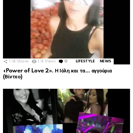
1.3k
Shares
1.1k
Views
0
Comments
LIFESTYLE
NEWS
«Power of Love 2». Η Ιόλη και τα… αγγούρια
(Βίντεο)