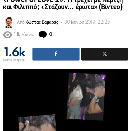
«Power of Love 2». Τι τρέχει με Νέρτζη
και Φιλιππό; «Στάζουν… έρωτα» (Βίντεο)
Από
Κώστας Σαμαράς
30 Ιουνίου 2019, 22:25
Comments
1.1k
Views
0
1.6k
Κοινοποιήσεις