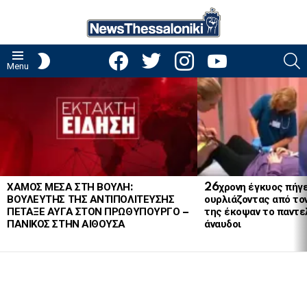
facebook
twitter
instagram
youtube
S
SWITCH
Menu
SKIN
LATEST
STORIES
ΧΑΜΟΣ ΜΕΣΑ ΣΤΗ ΒΟΥΛΗ:
26χρονη έγκυος πήγε
ΒΟΥΛΕΥΤΗΣ ΤΗΣ ΑΝΤΙΠΟΛΙΤΕΥΣΗΣ
ουρλιάζοντας από το
ΠΕΤΑΞΕ ΑΥΓΑ ΣΤΟΝ ΠΡΩΘΥΠΟΥΡΓΟ –
της έκοψαν το παντελ
ΠΑΝΙΚΟΣ ΣΤΗΝ ΑΙΘΟΥΣΑ
άναυδοι