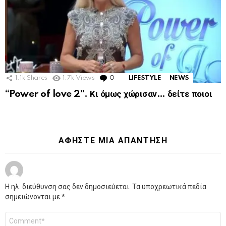
1.1k
Shares
1.7k
Views
0
Comments
LIFESTYLE
NEWS
“Power of love 2”. Κι όμως χώρισαν… δείτε ποιοι
ΑΦΉΣΤΕ ΜΙΑ ΑΠΆΝΤΗΣΗ
Η ηλ. διεύθυνση σας δεν δημοσιεύεται.
Τα υποχρεωτικά πεδία
σημειώνονται με
*
Σχόλιο
*