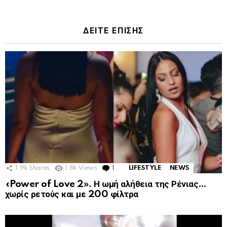
ΔΕΙΤΕ ΕΠΙΣΗΣ
1.9k
Shares
1.8k
Views
1
Comment
LIFESTYLE
NEWS
«Power of Love 2». Η ωμή αλήθεια της Ρένιας…
χωρίς ρετούς και με 200 φίλτρα