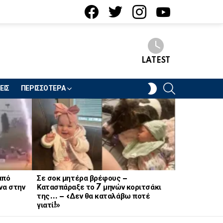
facebook
twitter
instagram
youtube
LATEST
SEARCH
SWITCH
ΕΙΣ
ΠΕΡΙΣΣΟΤΕΡΑ
SKIN
από
Σε σοκ μητέρα βρέφους –
Σοκ στον στ
να στην
Κατασπάραξε το 7 μηνών κοριτσάκι
21χρονη Να
της… – «Δεν θα καταλάβω ποτέ
γιατί!»