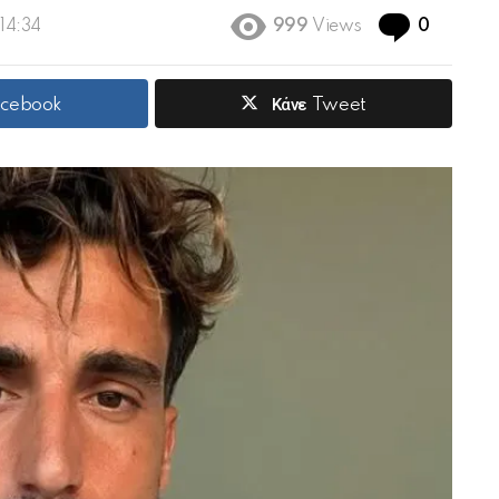
Commen
 14:34
999
Views
0
acebook
Κάνε Tweet