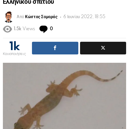
Ελληνικού σπιτιού
Από
Κώστας Σαμαράς
6 Ιουνίου 2022, 18:55
Comments
1.5k
Views
0
1k
Κοινοποιήσεις