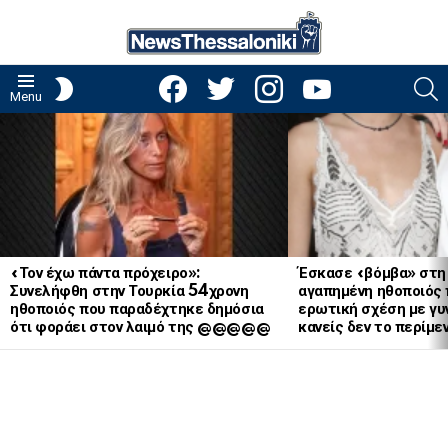
facebook
twitter
instagram
youtube
S
SWITCH
Menu
SKIN
LATEST
STORIES
«Τον έχω πάντα πρόχειρο»:
Έσκασε «βόμβα» στη
Συνελήφθη στην Τουρκία 54χρονη
αγαπημένη ηθοποιός 
ηθοποιός που παραδέχτηκε δημόσια
ερωτική σχέση με γυν
ότι φοράει στον λαιμό της @@@@@
κανείς δεν το περίμε