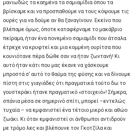
μανιωδώς τα καημένα τα σαμιαμίδια όπου τα
βρίσκαμε και να προσπαθούμε να τους κόψουμε τις
ουρές για να δούμε αν θα ξαναγίνουν. Εκείνο που
βλέπαμε όμως, όποτε καταφέρναμε το μακάβριο
πείραμα, ήταν ένα πονεμένο σαμιαμίδι που άτσαλα
έτρεχε να κρυφτεί και μια κομμένη ουρίτσα που
κουνιότανε πέρα δώθε σαν να ήταν ζωντανή! Κι
αυτό ήταν κάτι που μας έκανε να χάσκουμε
μπροστά σ’ αυτό το θαύμα της φύσης και να δίνουμε
πίστη στις γιαγιάδες ότι πραγματικά τούτο δω το
γουστεράκι ήτανε πραγματικό «στοιχειό»! Σήμερα,
σπάνια μέσα σε σημερινό σπίτι, μπορεί –εντελώς
τυχαία – να εμφανιστεί ένα τέτοιο μικρό και αθώο
ζωάκι. Κι όταν εμφανιστεί οι άνθρωποι αντιδρούν
με τρόμο λες και βλέπουνε τον Γκοτζίλα και