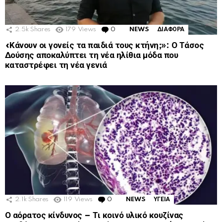
2.5k
Shares
179
Views
0
Comments
NEWS
ΔΙΑΦΟΡΑ
«Κάνουν οι γονείς τα παιδιά τους κτήνη;»: Ο Τάσος
Δούσης αποκαλύπτει τη νέα ηλίθια μόδα που
καταστρέφει τη νέα γενιά
2.1k
Shares
119
Views
0
Comments
NEWS
ΥΓΕΙΑ
Ο αόρατος κίνδυνος – Τι κοινό υλικό κουζίνας