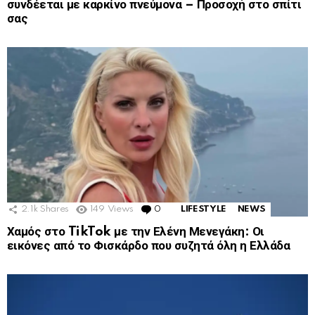
συνδέεται με καρκίνο πνεύμονα – Προσοχή στο σπίτι
σας
2.1k
Shares
149
Views
0
Comments
LIFESTYLE
NEWS
Χαμός στο TikTok με την Ελένη Μενεγάκη: Οι
εικόνες από το Φισκάρδο που συζητά όλη η Ελλάδα