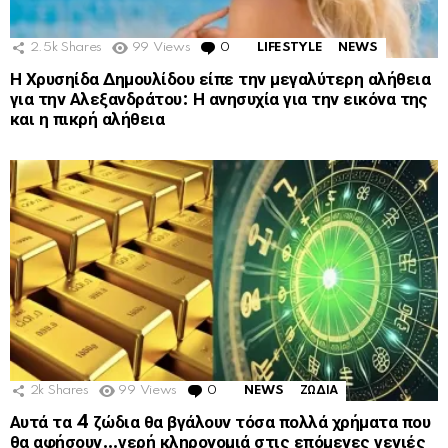
2.5k
Shares
99
Views
0
Comments
LIFESTYLE
NEWS
Η Χρυσηίδα Δημουλίδου είπε την μεγαλύτερη αλήθεια
για την Αλεξανδράτου: Η ανησυχία για την εικόνα της
και η πικρή αλήθεια
2k
Shares
99
Views
0
Comments
NEWS
ΖΩΔΙΑ
Αυτά τα 4 ζώδια θα βγάλουν τόσα πολλά χρήματα που
θα αφήσουν…γερή κληρονομιά στις επόμενες γενιές