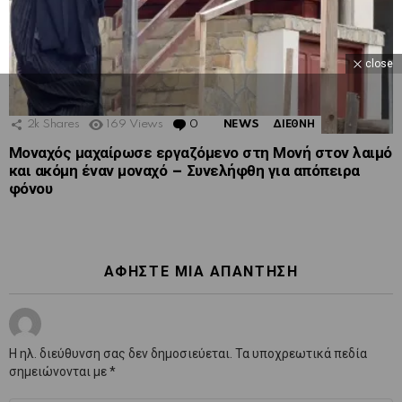
close
2k
Shares
169
Views
0
Comments
NEWS
ΔΙΕΘΝΗ
Μοναχός μαχαίρωσε εργαζόμενο στη Μονή στον λαιμό
και ακόμη έναν μοναχό – Συνελήφθη για απόπειρα
φόνου
ΑΦΉΣΤΕ ΜΙΑ ΑΠΆΝΤΗΣΗ
Η ηλ. διεύθυνση σας δεν δημοσιεύεται.
Τα υποχρεωτικά πεδία
σημειώνονται με
*