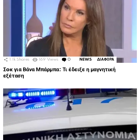
1.1k
Shares
169
Views
0
Comments
NEWS
ΔΙΑΦΟΡΑ
Σoκ για Βάνα Μπάρμπα: Τι έδειξε η μαγνητική
εξέταση