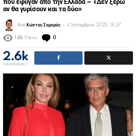
που έφυγαν από την Ελλάδα – «Δεν ξέρω
αν θα γυρίσουν και τα δύο»
Από
Κώστας Σαμαράς
4 Σεπτεμβρίου 2025, 18:27
Comments
1.6k
Views
0
2.6k
Κοινοποιήσεις