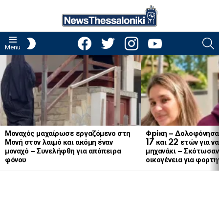
facebook
twitter
instagram
youtube
S
SWITCH
Menu
SKIN
LATEST
STORIES
Μοναχός μαχαίρωσε εργαζόμενο στη
Φpiκη – Δολοφόνησα
Μονή στον λαιμό και ακόμη έναν
17 και 22 ετών για ν
μοναχό – Συνελήφθη για απόπειρα
μηχανάκι – Σκότωσαν 
φόνου
οικογένεια για φορτη