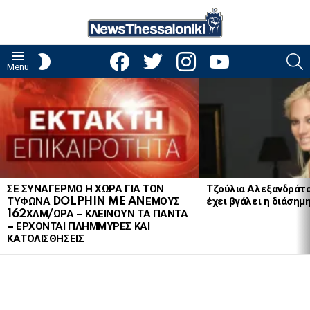
facebook
twitter
instagram
youtube
S
SWITCH
Menu
SKIN
LATEST
STORIES
ΣΕ ΣΥΝΑΓΕΡΜΟ Η ΧΩΡΑ ΓΙΑ ΤΟΝ
Τζούλια Αλεξανδράτ
ΤΥΦΩΝΑ DOLPHIN ME ANΕΜΟΥΣ
έχει βγάλει η διάσημ
162ΧΛΜ/ΩΡΑ – ΚΛΕΙΝΟΥΝ ΤΑ ΠΑΝΤΑ
– ΕΡΧΟΝΤΑΙ ΠΛΗΜΜΥΡΕΣ ΚΑΙ
ΚΑΤΟΛΙΣΘΗΣΕΙΣ