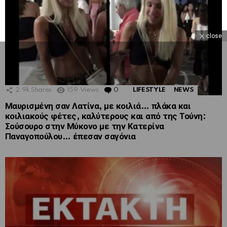
close
2.9k
Shares
159
Views
0
Comments
LIFESTYLE
NEWS
Μαυρισμένη σαν Λατίνα, με κοιλιά… πλάκα και
κοιλιακούς φέτες, καλύτερους και από της Τούνη:
Σούσουρο στην Μύκονο με την Κατερίνα
Παναγοπούλου… έπεσαν σαγόνια