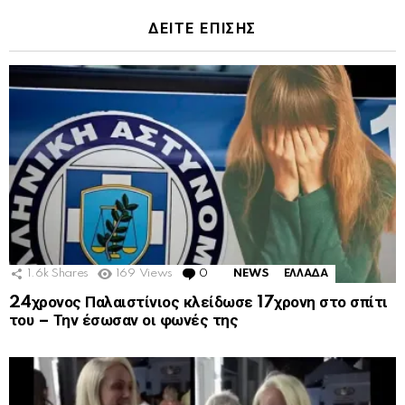
ΔΕΙΤΕ ΕΠΙΣΗΣ
1.6k
Shares
169
Views
0
Comments
NEWS
ΕΛΛΑΔΑ
24χρονος Παλαιστίνιος κλείδωσε 17χρονη στο σπίτι
του – Την έσωσαν οι φωνές της