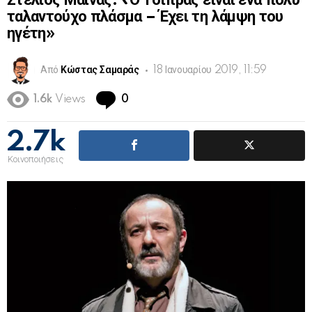
Στέλιος Μάινας: «Ο Τσίπρας είναι ένα πολύ
ταλαντούχο πλάσμα – Έχει τη λάμψη του
ηγέτη»
Από
Κώστας Σαμαράς
18 Ιανουαρίου 2019, 11:59
Comments
1.6k
Views
0
2.7k
Κοινοποιήσεις