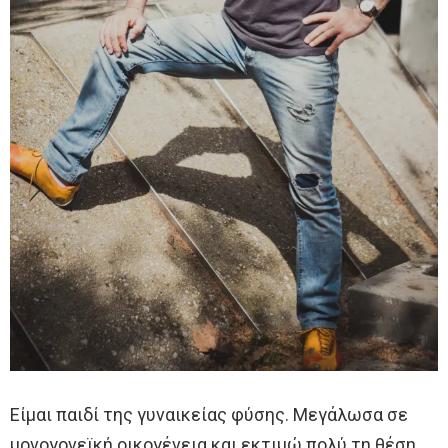
Είμαι παιδί της γυναικείας φύσης. Μεγάλωσα σε
μονογονεϊκή οικογένεια και εκτιμώ πολύ τη θέση