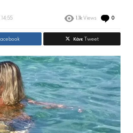
Commen
 14:55
1.1k
Views
0
 Facebook
Κάνε Tweet