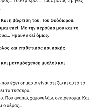
όωρος… Τόσο μικρός… Τόσο μόνος 2 μήνες
.
. Και η βάφτιση του. Του Θεόδωρου.
μαι εκεί. Με την περούκα μου και το
κρυα… Ήμουν εκεί όμως.
ολος και επιθετικός και κακής
ς και μεταμόσχευση μυελού και
που έχει σημασία είναι ότι ζω κι αυτό το
σει τα τέσσερα.
ου. Που αγαπώ, χαμογελάω, ονειρεύομαι. Και
λι ο αέρας…