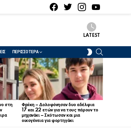
facebook
twitter
instagram
youtube
LATEST
SEARCH
SWITCH
ΕΙΣ
ΠΕΡΙΣΣΟΤΕΡΑ
SKIN
νο στη
Φpiκη – Δολοφόνησαν δυο αδέλφια
Ξαφνικό λο
ν
17 και 22 ετών για να τους πάρουν το
ζαχαροπλασ
ειρα
μηχανάκι – Σκότωσαν και μια
πασίγνωστη
οικογένεια για φορτηγάκι
και μυγών