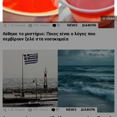
close
1.5k
Shares
139
Views
0
Comments
NEWS
ΔΙΑΦΟΡΑ
Λύθηκε το μυστήριο: Ποιος είναι ο λόγος που
σερβίρουν ζελέ στα νοσοκομεία
1.4k
Shares
119
Views
0
Comments
NEWS
ΔΙΑΦΟΡΑ