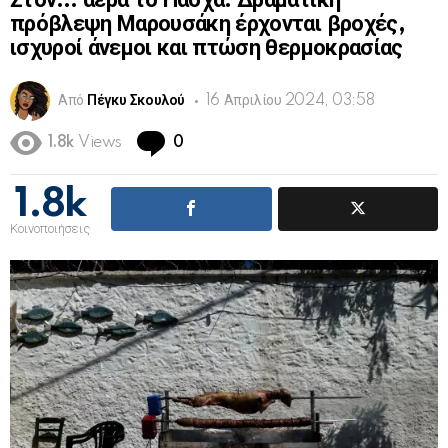
Στον… αέρα το Πάσχα: Δραματική
πρόβλεψη Μαρουσάκη έρχονται βροχές,
ισχυροί άνεμοι και πτώση θερμοκρασίας
Από
Πέγκυ Σκουλού
16 Απριλίου 2024, 03:58
Comments
1.8k
Views
0
1.8k
Κοινοποιήσεις