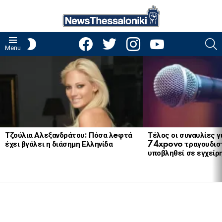
facebook
twitter
instagram
youtube
S
SWITCH
Menu
SKIN
LATEST
STORIES
Τζούλια Αλεξανδράτου: Πόσα λeφτά
Τέλος οι συναυλίες γ
έχει βγάλει η διάσημη Ελληνίδα
74xpovo τραγουδισ
υποβληθεί σε εγχείρ