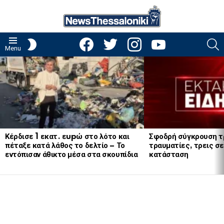
facebook
twitter
instagram
youtube
S
SWITCH
Menu
SKIN
LATEST
STORIES
Κέρδισε 1 εκατ. εupώ στο λότο και
Σφοδρή σύγκρουση τ
πέταξε κατά λάθος το δελτίο – Το
τραυματίες, τρεις σε
εντόπισαν άθικτο μέσα στα σκουπίδια
κατάσταση