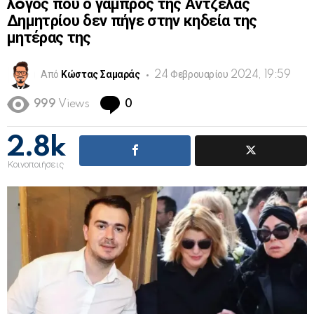
λóγος που ο γαμπρός της Άντζελας
Δημητρίου δεν πήγε στην κηδεία της
μητέρας της
Από
Κώστας Σαμαράς
24 Φεβρουαρίου 2024, 19:59
Comments
999
Views
0
2.8k
Κοινοποιήσεις