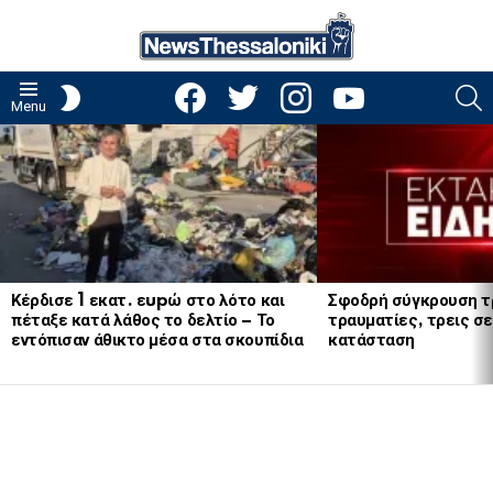
facebook
twitter
instagram
youtube
S
SWITCH
Menu
SKIN
LATEST
STORIES
Κέρδισε 1 εκατ. εupώ στο λότο και
Σφοδρή σύγκρουση τ
πέταξε κατά λάθος το δελτίο – Το
τραυματίες, τρεις σε
εντόπισαν άθικτο μέσα στα σκουπίδια
κατάσταση