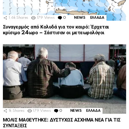
1.6k
Shares
179
Views
0
Comments
NEWS
ΕΛΛΑΔΑ
Συναγερμός από Κολυδά για τον καιρό: Έρχεται
κρίσιμο 24ωρο – Σάστισαν οι μετεωρολόγοι
1k
Shares
179
Views
0
Comments
NEWS
ΕΛΛΑΔΑ
ΜΟΛΙΣ ΜΑΘΕΥΤΗΚΕ: ΔΥΣΤΥΧΩΣ ΑΣΧΗΜΑ ΝΕΑ ΓΙΑ ΤΙΣ
ΣΥΝΤΑΞΕΙΣ