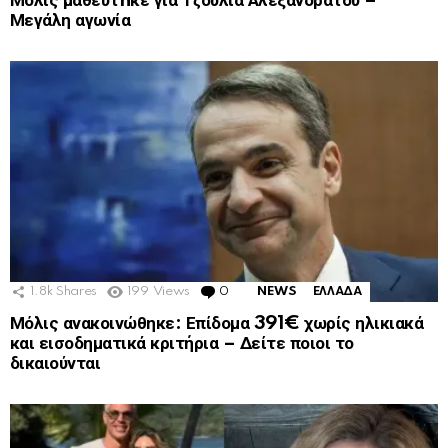
Μόλις μαθεύτnκε για Τζούλια Αλεξανδράτου –
Μεγάλη αγωνία
1.8k
Shares
199
Views
0
Comments
NEWS
ΕΛΛΑΔΑ
Μόλις ανακοινώθηκε: Επίδομα 391€ χωρίς ηλικιακά
και εισοδηματικά κριτήρια – Δείτε ποιοι το
δικαιούνται