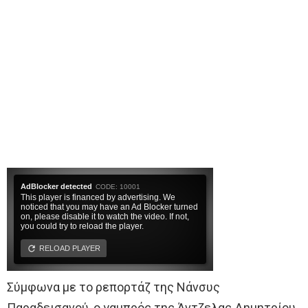
Σύμφωνα με το ρεπορτάζ της Νάνσυς
Παραδεισανού, ο γαμπρός της Άντζελας Δημητρίου,