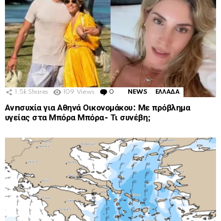
1.5k
Shares
109
Views
0
Comments
NEWS
ΕΛΛΑΔΑ
Ανnσυxία για Αθηνά Οικονομάκου: Με πρόβλημα
υγείας στα Μπόρα Μπόρα- Τι συνέβη;