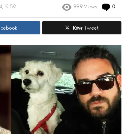
Commen
4, 19:59
999
Views
0
Facebook
Κάνε Tweet