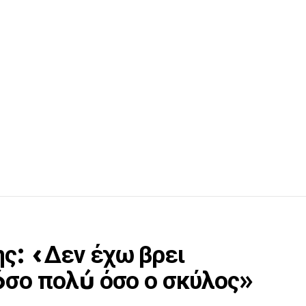
ς: «Δεν έχω βρει
óσο πολú όσο ο σκύλος»