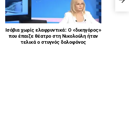
και 
Ισόβια χωρίς ελαφρυντικά: Ο «δικηγόρος»
που έπαιζε θέατρο στη Νικολούλη ήταν
τελικά ο στυγνός δολοφόνος