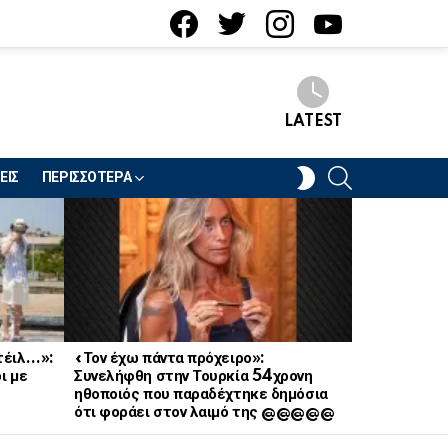
facebook
twitter
instagram
youtube
LATEST
SEARCH
SWITCH
ΕΙΣ
ΠΕΡΙΣΣΟΤΕΡΑ
SKIN
κτέιλ…»:
«Τον έχω πάντα πρόχειρο»:
Έσκασε «βό
ι με
Συνελήφθη στην Τουρκία 54χρονη
αγαπημένη 
ηθοποιός που παραδέχτηκε δημόσια
ερωτική σχέ
ότι φοράει στον λαιμό της @@@@@
κανείς δεν 