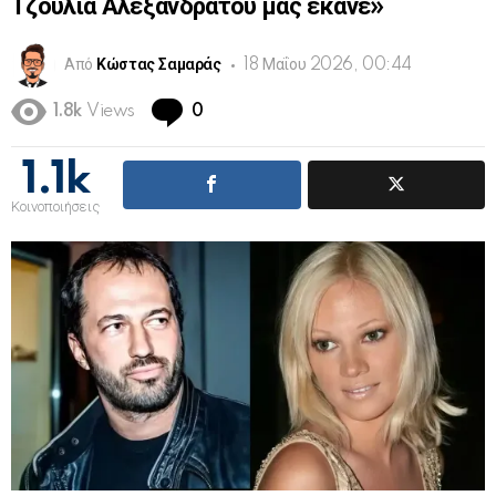
Τζούλια Αλεξανδράτου μας έκανε»
Από
Κώστας Σαμαράς
18 Μαΐου 2026, 00:44
Comments
1.8k
Views
0
1.1k
Κοινοποιήσεις