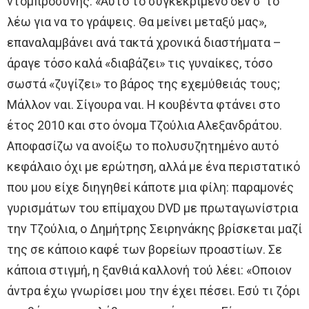
ντομπροσύνης. «Αυτό το συγκεκριμένο δεν σ’ το
λέω για να το γράψεις. Θα μείνει μεταξύ μας»,
επαναλαμβάνει ανά τακτά χρονικά διαστήματα –
άραγε τόσο καλά «διαβάζει» τις γυναίκες, τόσο
σωστά «ζυγίζει» το βάρος της εχεμύθειάς τους;
Μάλλον ναι. Σίγουρα ναι. Η κουβέντα φτάνει στο
έτος 2010 και στο όνομα Τζούλια Αλεξανδράτου.
Αποφασίζω να ανοίξω το πολυσυζητημένο αυτό
κεφάλαιο όχι με ερώτηση, αλλά με ένα περιστατικό
που μου είχε διηγηθεί κάποτε μια φίλη: παραμονές
γυρισμάτων του επίμαχου DVD με πρωταγωνίστρια
την Τζούλια, ο Δημήτρης Σειρηνάκης βρίσκεται μαζί
της σε κάποιο καφέ των βορείων προαστίων. Σε
κάποια στιγμή, η ξανθιά καλλονή τού λέει: «Οποιον
άντρα έχω γνωρίσει μου την έχει πέσει. Εσύ τι ζόρι