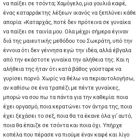
να παίξει σε τσόντα; Χαμόγελο, μια γουλιά καφέ,
ένας καταρράκτης λέξεων ικανός να ξεπλύνει κάθε
απορία: «Καταρχάς, ποτέ δεν πρότεινα σε γυναίκα
να παίξει σε ταινία μου. Oλα μέχρι σήμερα έγιναν
διά της μαιευτικής μεθόδου του Σωκράτη, υπό την
έννοια ότι δεν γέννησα εγώ την ιδέα, αλλά έβγαλα
από την εκάστοτε γυναίκα την αλήθεια της. Και η
αλήθεια της ήταν ότι κατά βάθος γούσταρε να
γυρίσει πορνό. Χωρίς να θέλω να περιαυτολογήσω,
αν καθίσω σε ένα τραπέζι με πέντε γυναίκες,
μπορώ να σου πω τα πάντα για την καθεμία: ποια
έχει οργασμό, ποια κερατώνει τον άντρα της, ποια
έχει ξεχάσει το σεξ, ποια θα τα έκανε όλα γι’ αυτό,
ποια θα έπαιζε σε τσόντα και ποια όχι. Υπήρχε
κοπέλα που πέρασε να πιούμε έναν καφέ και λίγο