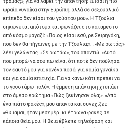
τραβάς;», για να λάβει την απάντηση: «Είσαι η πιο
ωραία γυναίκα στην Ευρώπη, αλλά σε σεξουαλικό
επίπεδο δεν είσαι του γούστου μου». Η Τζούλια
σηκώνεται απότομα και φωνάζει στο κατάμεστο
από κόσμο μαγαζί: «Ποιος είσαι εσύ, ρε Σειρηνάκη,
που δεν θα πήγαινες με την Τζούλια;»… «Με ρωτάς;»
λέει γελώντας. «Σε ρωτάω», του απαντώ. «Αυτό
που μπορώ να σου πω είναι ότι ποτέ δεν πούλησα
τον εαυτό μου για κανένα ποσό, για καμία γυναίκα
και για καμία επιτυχία. Για να κάνω κάτι πρέπει να
το γουστάρω πολύ». Η έμμεση απάντηση χτυπάει
στο άμεσο ερώτημα «Πώς ξεκίνησαν όλα;». «Από
ένα πιάτο φακές», μου απαντά και συνεχίζει:
«Θυμάμαι, ήταν μεσημέρι κι έτρωγα φακές σε
κάποια θεία μου. Η θεία έβλεπε τηλεόραση και