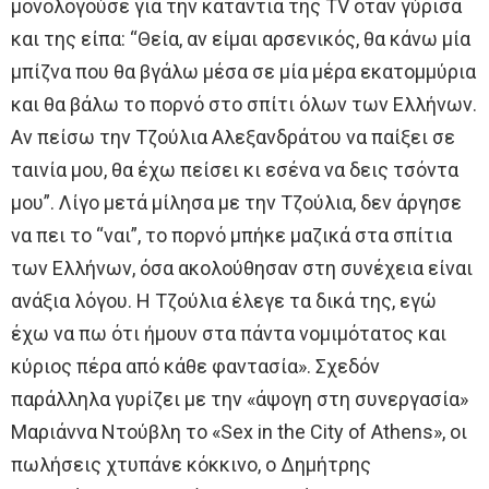
μονολογούσε για την κατάντια της TV όταν γύρισα
και της είπα: “Θεία, αν είμαι αρσενικός, θα κάνω μία
μπίζνα που θα βγάλω μέσα σε μία μέρα εκατομμύρια
και θα βάλω το πορνό στο σπίτι όλων των Ελλήνων.
Αν πείσω την Τζούλια Αλεξανδράτου να παίξει σε
ταινία μου, θα έχω πείσει κι εσένα να δεις τσόντα
μου”. Λίγο μετά μίλησα με την Τζούλια, δεν άργησε
να πει το “ναι”, το πορνό μπήκε μαζικά στα σπίτια
των Ελλήνων, όσα ακολούθησαν στη συνέχεια είναι
ανάξια λόγου. Η Τζούλια έλεγε τα δικά της, εγώ
έχω να πω ότι ήμουν στα πάντα νομιμότατος και
κύριος πέρα από κάθε φαντασία». Σχεδόν
παράλληλα γυρίζει με την «άψογη στη συνεργασία»
Μαριάννα Ντούβλη το «Sex in the City of Athens», οι
πωλήσεις χτυπάνε κόκκινο, ο Δημήτρης