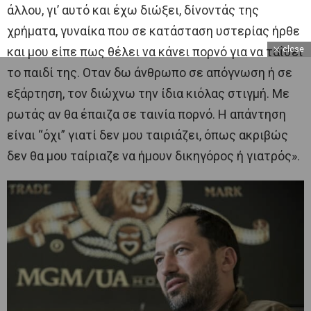
άλλου, γι’ αυτό και έχω διώξει, δίνοντάς της
χρήματα, γυναίκα που σε κατάσταση υστερίας ήρθε
και μου είπε πως θέλει να κάνει πορνό για να ταΐσει
close
το παιδί της. Οταν δω άνθρωπο σε απόγνωση ή σε
εξάρτηση, τον διώχνω την ίδια κιόλας στιγμή. Με
ρωτάς αν θα έπαιζα σε ταινία πορνό. Η απάντηση
είναι “όχι” γιατί δεν μου ταιριάζει, όπως ακριβώς
δεν θα μου ταίριαζε να ήμουν δικηγόρος ή γιατρός».