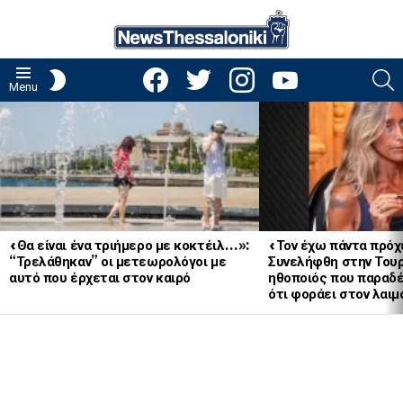
facebook
twitter
instagram
youtube
S
SWITCH
Menu
SKIN
LATEST
STORIES
«Θα είναι ένα τριήμερο με κοκτέιλ…»:
«Τον έχω πάντα πρόχ
“Τρελάθηκαν” οι μετεωρολόγοι με
Συνελήφθη στην Του
αυτό που έρχεται στον καιρό
ηθοποιός που παραδ
ότι φοράει στον λ