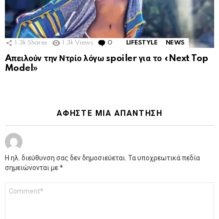
1.3k
Shares
1.3k
Views
0
Comments
LIFESTYLE
NEWS
Aπειλούν την Ντρίο λόγω spoiler για το «Next Top
Model»
ΑΦΉΣΤΕ ΜΙΑ ΑΠΆΝΤΗΣΗ
Η ηλ. διεύθυνση σας δεν δημοσιεύεται.
Τα υποχρεωτικά πεδία
σημειώνονται με
*
Σχόλιο
*