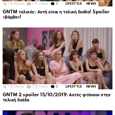
1.1k
Shares
1.7k
Views
0
Comments
LIFESTYLE
NEWS
GNTM τελικός: Αυτή είναι η τελική δυάδα! Spoiler
«βόμβα»!
1.1k
Shares
1.7k
Views
0
Comments
LIFESTYLE
NEWS
GNTM 2 spoiler 15/10/2019: Αυτές φτάνουν στην
τελική δυάδα