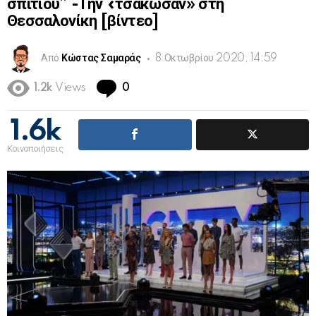
σπιτιού” -Την «τσάκωσαν» στη
Θεσσαλονίκη [βίντεο]
Από
Κώστας Σαμαράς
8 Οκτωβρίου 2020, 14:59
Comments
1.2k
Views
0
1.6k
Κοινοποιήσεις