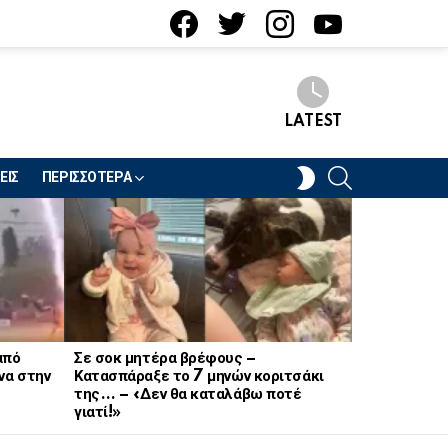
facebook
twitter
instagram
youtube
LATEST
SEARCH
SWITCH
ΕΙΣ
ΠΕΡΙΣΣΟΤΕΡΑ
SKIN
από
Σε σοκ μητέρα βρέφους –
Σοκ στον στ
να στην
Κατασπάραξε το 7 μηνών κοριτσάκι
21χρονη Να
της… – «Δεν θα καταλάβω ποτέ
γιατί!»