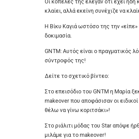
Οι κοπέλες της έλεγαν ότι έχει ήδη
κλαίει, αλλά εκείνη συνέχιζε να κλαί
Η Βίκυ Καγιά ωστόσο της την «είπε» 
δοκιμασία.
GNTM: Aυτός είναι ο πραγματικός λό
σύντροφός της!
Δείτε το σχετικό βίντεο:
Στο επεισόδιο του GNTM η Μαρία ξεκ
makeover που αποφάσισαν οι ειδικοί 
θέλω να γίνω κοριτσάκι»!
Στο ριάλιτι μόδας του Star απόψε ήρ
μιλάμε για το makeover!