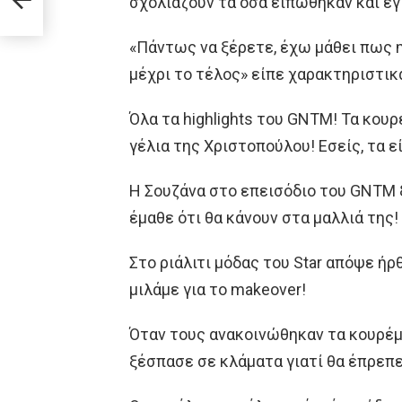
σχολιάζουν τα όσα ειπώθηκαν και έγ
«Πάντως να ξέρετε, έχω μάθει πως η 
μέχρι το τέλος» είπε χαρακτηριστικά
Όλα τα highlights του GNTM! Τα κου
γέλια της Χριστοπούλου! Εσείς, τα ε
Η Σουζάνα στο επεισόδιο του GNTM 
έμαθε ότι θα κάνουν στα μαλλιά της!
Στο ριάλιτι μόδας του Star απόψε ήρ
μιλάμε για το makeover!
Όταν τους ανακοινώθηκαν τα κουρέμα
ξέσπασε σε κλάματα γιατί θα έπρεπε 