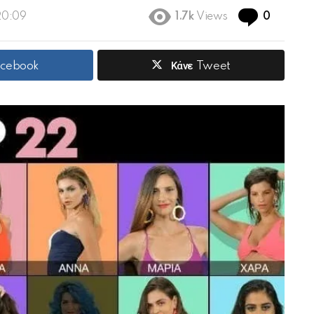
Commen
 20:09
1.7k
Views
0
acebook
Κάνε Tweet