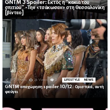
GNTM 3 Spoiler: Εκτός η “κακιά του
σπιτιού” -Την «τσάκωσαν» στη Θεσσαλονίκη
[βίντεο]
879
Shares
2k
Views
0
Comments
LIFESTYLE
NEWS
GNTM αποχώρηση spoiler 10/12: Οριστικά, αυτή
φεύγει