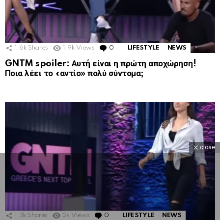
1.6k
Shares
1.9k
Views
0
Comments
LIFESTYLE
NEWS
GNTM spoiler: Αυτή είναι η πρώτη αποχώρηση!
Ποια λέει το «αντίο» πολύ σύντομα;
close
1.3k
Shares
2k
Views
0
Comments
LIFESTYLE
NEWS