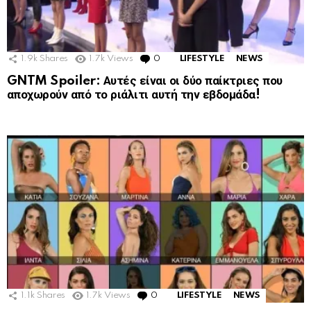
1.9k
Shares
1.7k
Views
0
Comments
LIFESTYLE
NEWS
GNTM Spoiler: Αυτές είναι οι δύο παίκτριες που
αποχωρούν από το ριάλιτι αυτή την εβδομάδα!
1.1k
Shares
1.7k
Views
0
Comments
LIFESTYLE
NEWS