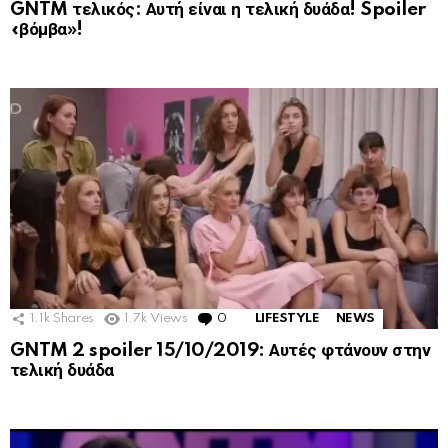
GNTM τελικός: Αυτή είναι η τελική δυάδα! Spoiler
«βόμβα»!
1.1k
Shares
1.7k
Views
0
Comments
LIFESTYLE
NEWS
GNTM 2 spoiler 15/10/2019: Αυτές φτάνουν στην
τελική δυάδα