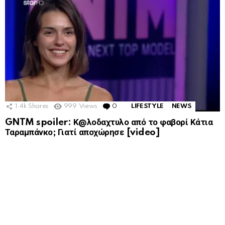
1.4k
Shares
999
Views
0
Comments
LIFESTYLE
NEWS
GNTM spoiler: Κ@λοδαχτυλο από το φαβορί Κάτια
Ταραμπάνκο; Γιατί αποχώρησε [video]