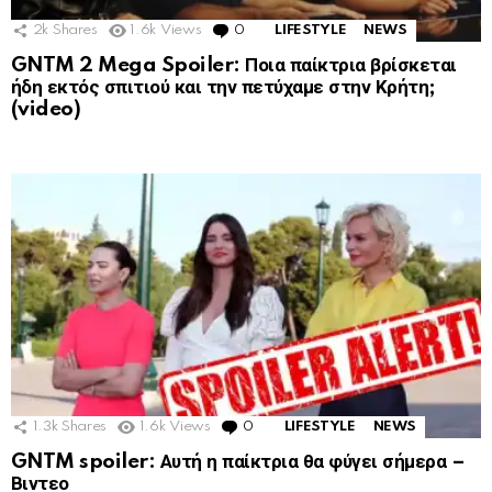
2k
Shares
1.6k
Views
0
Comments
LIFESTYLE
NEWS
GNTM 2 Mega Spoiler: Ποια παίκτρια βρίσκεται
ήδη εκτός σπιτιού και την πετύχαμε στην Κρήτη;
(video)
1.3k
Shares
1.6k
Views
0
Comments
LIFESTYLE
NEWS
GNTM spoiler: Αυτή η παίκτρια θα φύγει σήμερα –
Βιντεο