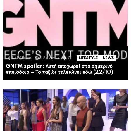
1.6k
Shares
1.6k
Views
0
Comments
LIFESTYLE
NEWS
GNTM spoiler: Αυτή αποχωρεί στο σημερινό
επεισόδιο – Το ταξίδι τελειώνει εδώ (22/10)
MORE
STORIES