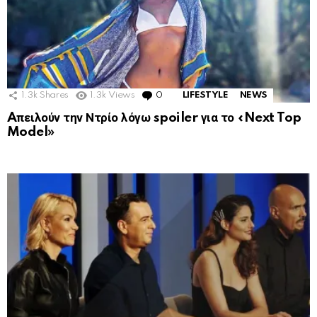
1.3k
Shares
1.3k
Views
0
Comments
LIFESTYLE
NEWS
Aπειλούν την Ντρίο λόγω spoiler για το «Next Top
Model»