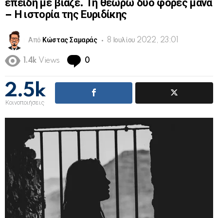
επειδή με βίαζε. Τη θεωρώ δύο φορές μάνα
– Η ιστορία της Ευριδίκης
Από
Κώστας Σαμαράς
8 Ιουλίου 2022, 23:01
Comments
1.4k
Views
0
2.5k
Κοινοποιήσεις