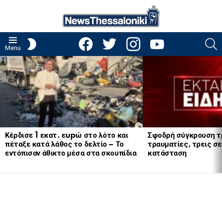
facebook
twitter
instagram
youtube
S
SWITCH
Menu
SKIN
LATEST
STORIES
Κέρδισε 1 εκατ. εupώ στο λότο και
Σφοδρή σύγκρουση τ
πέταξε κατά λάθος το δελτίο – Το
τραυματίες, τρεις σε
εντόπισαν άθικτο μέσα στα σκουπίδια
κατάσταση