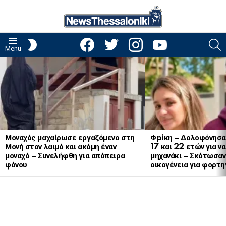
facebook
twitter
instagram
youtube
S
SWITCH
Menu
SKIN
LATEST
STORIES
Μοναχός μαχαίρωσε εργαζόμενο στη
Φpiκη – Δολοφόνησα
Μονή στον λαιμό και ακόμη έναν
17 και 22 ετών για ν
μοναχό – Συνελήφθη για απόπειρα
μηχανάκι – Σκότωσαν 
φόνου
οικογένεια για φορτη