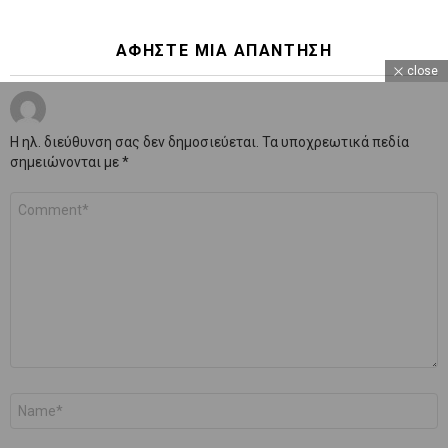
ΑΦΉΣΤΕ ΜΙΑ ΑΠΆΝΤΗΣΗ
close
Η ηλ. διεύθυνση σας δεν δημοσιεύεται.
Τα υποχρεωτικά πεδία
σημειώνονται με
*
Σχόλιο
*
Όνομα
*