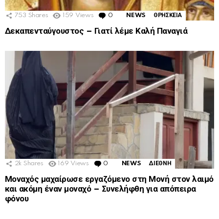
753
Shares
159
Views
0
Comments
NEWS
ΘΡΗΣΚΕΙΑ
Δεκαπενταύγουστος – Γιατί λέμε Καλή Παναγιά
2k
Shares
169
Views
0
Comments
NEWS
ΔΙΕΘΝΗ
Μοναχός μαχαίρωσε εργαζόμενο στη Μονή στον λαιμό
και ακόμη έναν μοναχό – Συνελήφθη για απόπειρα
φόνου