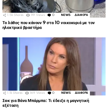
1.5k
Shares
99
Views
0
Comments
NEWS
ΔΙΑΦΟΡΑ
Το λάθος που κάνουν 9 στα 10 νοικοκυριά με τον
ηλεκτρικό βραστήρα
1.1k
Shares
169
Views
0
Comments
NEWS
ΔΙΑΦΟΡΑ
Σoκ για Βάνα Μπάρμπα: Τι έδειξε η μαγνητική
εξέταση