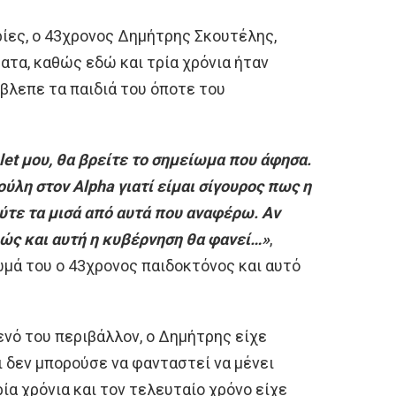
ες, ο 43χρονος Δημήτρης Σκουτέλης,
τα, καθώς εδώ και τρία χρόνια ήταν
έβλεπε τα παιδιά του όποτε του
blet μου, θα βρείτε το σημείωμα που άφησα.
ύλη στον Alpha γιατί είμαι σίγουρος πως η
ούτε τα μισά από αυτά που αναφέρω. Αν
ιώς και αυτή η κυβέρνηση θα φανεί…»
,
ωμά του ο 43χρονος παιδοκτόνος και αυτό
νό του περιβάλλον, ο Δημήτρης είχε
ι δεν μπορούσε να φανταστεί να μένει
ρία χρόνια και τον τελευταίο χρόνο είχε