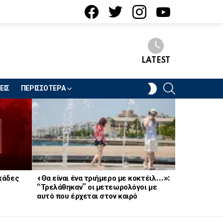
facebook
twitter
instagram
youtube
LATEST
SEARCH
SWITCH
ΕΙΣ
ΠΕΡΙΣΣΟΤΕΡΑ
SKIN
κάδες
«Θα είναι ένα τριήμερο με κοκτέιλ…»:
«Τον έχω πά
“Τρελάθηκαν” οι μετεωρολόγοι με
Συνελήφθη 
αυτό που έρχεται στον καιρό
ηθοποιός π
ότι φοράει