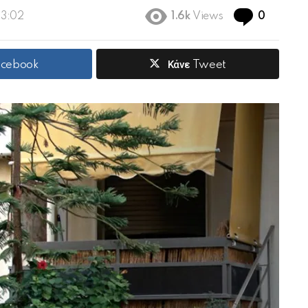
Commen
23:02
1.6k
Views
0
acebook
Κάνε Tweet