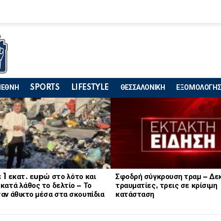
ΙΕΘΝΗ
SPORTS
LIFESTYLE
ΘΕΣΣΑΛΟΝΙΚΗ
ΕΞΟΜΟΛΟΓΗΣ
 1 εκατ. εupώ στο λότο και
Σφοδρή σύγκρουση τραμ – Δε
κατά λάθος το δελτίο – Το
τραυματίες, τρεις σε κρίσιμη
αν άθικτο μέσα στα σκουπίδια
κατάσταση