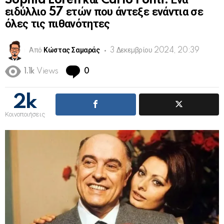
Sophia Loren και Carlo Ponti: Ένα
ειδύλλιο 57 ετών που άντεξε ενάντια σε
όλες τις πιθανότητες
Από
Κώστας Σαμαράς
3 Δεκεμβρίου 2024, 20:39
Comments
1.1k
Views
0
2k
Κοινοποιήσεις