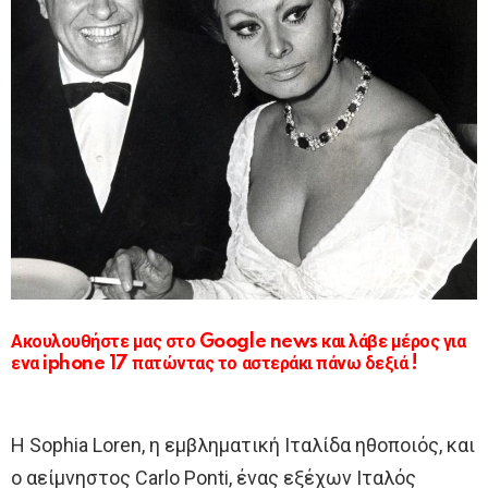
Ακουλουθήστε μας στο Google news και λάβε μέρος για
ενα iphone 17 πατώντας το αστεράκι πάνω δεξιά !
Η Sophia Loren, η εμβληματική Ιταλίδα ηθοποιός, και
ο αείμνηστος Carlo Ponti, ένας εξέχων Ιταλός