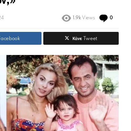
όν;»
Commen
24
1.9k
Views
0
 Facebook
Κάνε Tweet