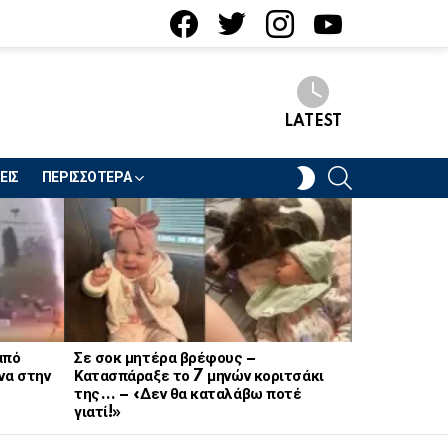
facebook
twitter
instagram
youtube
LATEST
SEARCH
SWITCH
ΕΙΣ
ΠΕΡΙΣΣΟΤΕΡΑ
SKIN
από
Σε σοκ μητέρα βρέφους –
Σοκ στον στ
να στην
Κατασπάραξε το 7 μηνών κοριτσάκι
21χρονη Να
της… – «Δεν θα καταλάβω ποτέ
γιατί!»