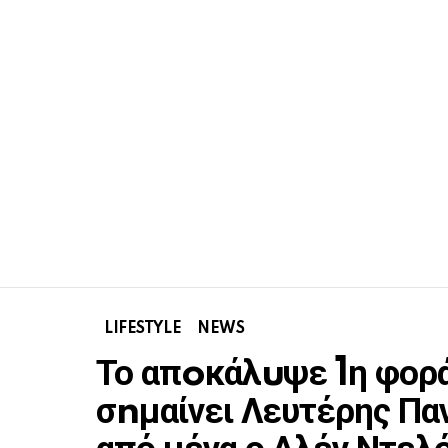
LIFESTYLE
NEWS
Το απoκάλuψε 1η φορά
σnμαίνει Λευτέρης Παν