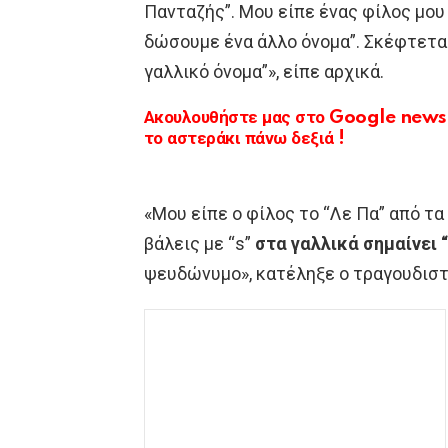
Πανταζής”. Μου είπε ένας φίλος μο
δώσουμε ένα άλλο όνομα”. Σκέφτεται
γαλλικό όνομα”», είπε αρχικά.
Ακουλουθήστε μας στο Google news κ
το αστεράκι πάνω δεξιά !
«Μου είπε ο φίλος το “Λε Πα” από τα
βάλεις με “s”
στα
γαλλικά σημαίνει 
ψευδώνυμο», κατέληξε ο τραγουδιστ