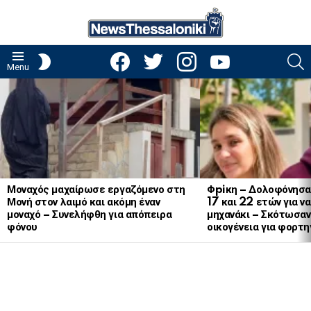
facebook
twitter
instagram
youtube
S
SWITCH
Menu
SKIN
LATEST
STORIES
Μοναχός μαχαίρωσε εργαζόμενο στη
Φpiκη – Δολοφόνησα
Μονή στον λαιμό και ακόμη έναν
17 και 22 ετών για ν
μοναχό – Συνελήφθη για απόπειρα
μηχανάκι – Σκότωσαν 
φόνου
οικογένεια για φορτη