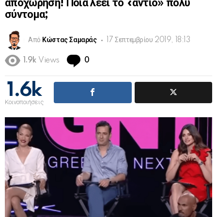
αποχώρηση! Ποια λέει το «αντίο» πολύ
σύντομα;
Από
Κώστας Σαμαράς
17 Σεπτεμβρίου 2019, 18:13
Comments
1.9k
Views
0
1.6k
Κοινοποιήσεις