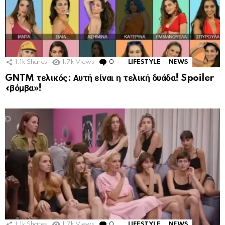
1.1k
Shares
1.7k
Views
0
Comments
LIFESTYLE
NEWS
GNTM τελικός: Αυτή είναι η τελική δυάδα! Spoiler
«βόμβα»!
1.1k
Shares
1.7k
Views
0
Comments
LIFESTYLE
NEWS