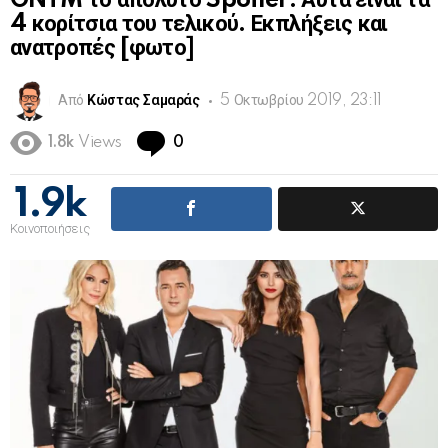
GNTM το απόλυτο Spoiler: Αυτά είναι τα
4 κορίτσια του τελικού. Εκπλήξεις και
ανατροπές [φωτο]
Από
Κώστας Σαμαράς
5 Οκτωβρίου 2019, 23:11
Comments
1.8k
Views
0
1.9k
Κοινοποιήσεις