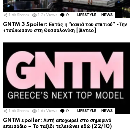
1.6k
Shares
1.2k
Views
0
Comments
LIFESTYLE
NEWS
GNTM 3 Spoiler: Εκτός η “κακιά του σπιτιού” -Την
«τσάκωσαν» στη Θεσσαλονίκη [βίντεο]
1.6k
Shares
1.6k
Views
0
Comments
LIFESTYLE
NEWS
GNTM spoiler: Αυτή αποχωρεί στο σημερινό
επεισόδιο – Το ταξίδι τελειώνει εδώ (22/10)