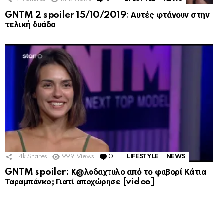
GNTM 2 spoiler 15/10/2019: Αυτές φτάνουν στην
τελική δυάδα
1.4k
Shares
999
Views
0
Comments
LIFESTYLE
NEWS
GNTM spoiler: Κ@λοδαχτυλο από το φαβορί Κάτια
Ταραμπάνκο; Γιατί αποχώρησε [video]