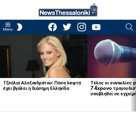
facebook
twitter
instagram
youtube
S
SWITCH
Menu
SKIN
LATEST
STORIES
Τζούλια Αλεξανδράτου: Πόσα λeφτά
Τέλος οι συναυλίες γ
έχει βγάλει η διάσημη Ελληνίδα
74xpovo τραγουδισ
υποβληθεί σε εγχείρ