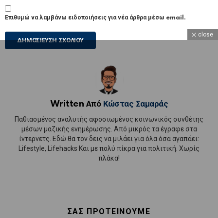
Επιθυμώ να λαμβάνω ειδοποιήσεις για νέα άρθρα μέσω email.
close
Written Από
Κώστας Σαμαράς
Παθιασμένος αναλυτής αφοσιωμένος κοινωνικός συνθέτης
μέσων μαζικής ενημέρωσης. Από μικρός τα έγραφε στα
ίντερνετς. Εδώ θα τον δεις να μιλάει για όλα όσα αγαπάει:
Lifestyle, Lifehacks Και με πολύ πίκρα για πολιτική. Χωρίς
πλάκα!
ΣΑΣ ΠΡΟΤΕΙΝΟΥΜΕ