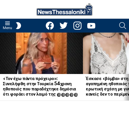
facebook
twitter
instagram
youtube
S
SWITCH
Menu
SKIN
LATEST
STORIES
«Τον έχω πάντα πρόχειρο»:
Έσκασε «βόμβα» στη
Συνελήφθη στην Τουρκία 54χρονη
αγαπημένη ηθοποιός 
ηθοποιός που παραδέχτηκε δημόσια
ερωτική σχέση με γυν
ότι φοράει στον λαιμό της @@@@@
κανείς δεν το περίμε