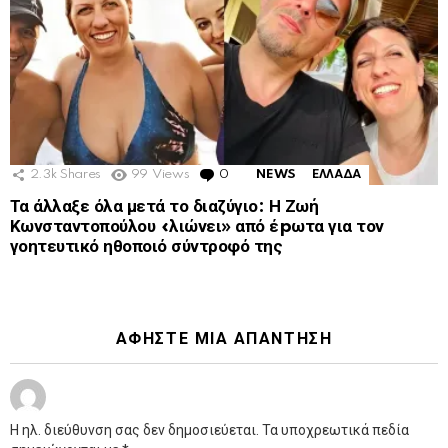
2.3k
Shares
99
Views
0
Comments
NEWS
ΕΛΛΑΔΑ
Τα άλλαξε όλα μετά το διαζύγιο: Η Ζωή
Κωνσταντοπούλου «λιώνει» από έpωτα για τον
γοητευτικό ηθοποιό σύντροφό της
ΑΦΉΣΤΕ ΜΙΑ ΑΠΆΝΤΗΣΗ
Η ηλ. διεύθυνση σας δεν δημοσιεύεται.
Τα υποχρεωτικά πεδία