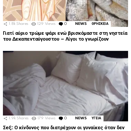
1.8k
Shares
129
Views
0
Comments
NEWS
ΘΡΗΣΚΕΙΑ
Γιατί αύριο τρώμε ψάρι ενώ βρισκόμαστε στη νηστεία
του Δεκαπενταύγουστου – Λίγοι το γνωρίζουν
1.9k
Shares
179
Views
0
Comments
NEWS
ΥΓΕΙΑ
Σeξ: Ο κίνδυνος που διατρέχουν οι γυναίκες όταν δεν