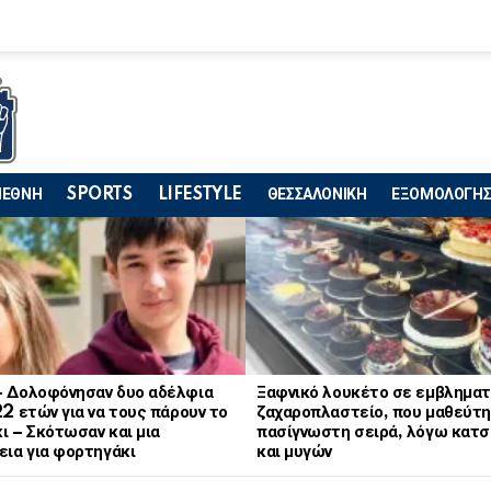
ΙΕΘΝΗ
SPORTS
LIFESTYLE
ΘΕΣΣΑΛΟΝΙΚΗ
ΕΞΟΜΟΛΟΓΗΣ
– Δολοφόνησαν δυο αδέλφια
Ξαφνικό λουκέτο σε εμβληματ
22 ετών για να τους πάρουν το
ζαχαροπλαστείο, που μαθεύτη
ι – Σκότωσαν και μια
πασίγνωστη σειρά, λόγω κατ
εια για φορτηγάκι
και μυγών