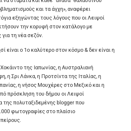
ι να σταματά και κάθε “ανάσα” θαλασσινού
βληματισμούς και τα άγχη», αναφέρει
όγια εξηγώντας τους λόγους που οι Λειψοί
ακτήσουν την κορυφή στον κατάλογο με
για τη νέα σεζόν.
 Χοκάιντο της Ιαπωνίας, η Αυστραλιανή
η, η Σρι Λάνκα, η Προτσίντα της Ιταλίας, η
πανίας, η νήσος Μουχέρες στο Μεξικό και η
από πρόσκληση του δήμου οι Λειψοί
 της πολυταξιδεμένης blogger που
0.000 φωτογραφίες στο πλαίσιο
ηπείρους.