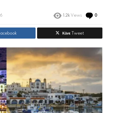
Commen
56
1.2k
Views
0
 Facebook
Κάνε Tweet