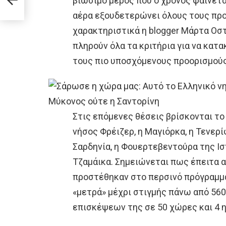
βιώσιμο μέρος που ο χρόνος φαίνετα
ια
αέρα εξουδετερώνει όλους τους προ
χαρακτηριστικά η blogger Μάρτα Οστ
πληρούν όλα τα κριτήρια για να κατ
τους πιο υποσχόμενους προορισμούς 
Στις επόμενες θέσεις βρίσκονται το
νήσος Φρέιζερ, η Μαγιόρκα, η Τενερίφ
Σαρδηνία, η Φουερτεβεντούρα της Ισ
Τζαμάικα. Σημειώνεται πως έπειτα 
προστέθηκαν στο περσινό πρόγραμμα
«μετρά» μέχρι στιγμής πάνω από 56
επισκέψεων της σε 50 χώρες και 4 